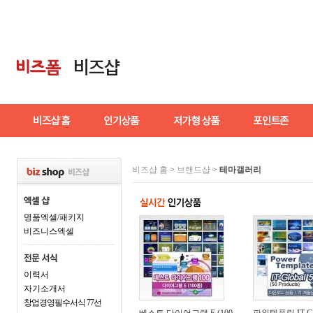
비즈샵 홈
>
브랜드샵
>
테마갤러리
명품엑셀/패키지
비즈니스엑셀
이력서
자기소개서
창업경영필수서식 77선