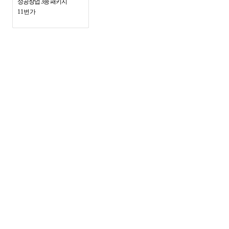
성공창업 3종 패키지
11번가