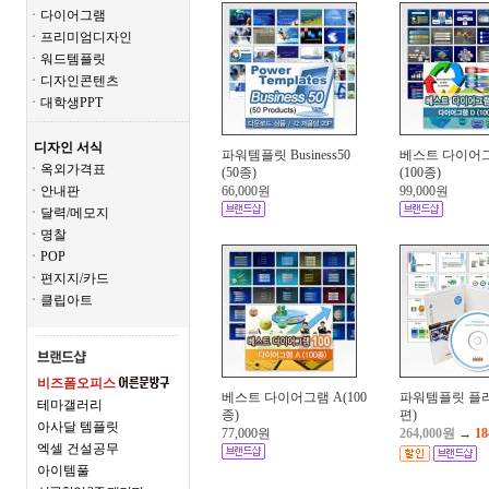
ㆍ다이어그램
ㆍ프리미엄디자인
ㆍ워드템플릿
ㆍ디자인콘텐츠
ㆍ대학생PPT
디자인 서식
파워템플릿 Business50
베스트 다이어그
ㆍ옥외가격표
(50종)
(100종)
ㆍ안내판
66,000원
99,000원
ㆍ달력/메모지
ㆍ명찰
ㆍPOP
ㆍ편지지/카드
ㆍ클립아트
비즈폼오피스
베스트 다이어그램 A(100
파워템플릿 플
테마갤러리
종)
편)
아사달 템플릿
77,000원
264,000원
→
18
엑셀 건설공무
아이템풀