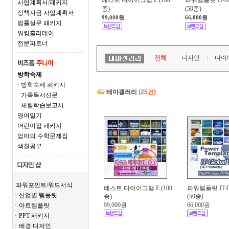
베스트 다이어그램 E (100
파워템플릿 IT-Glo
사업계획서/패키지
종)
(50종)
정책자금 사업계획서
99,000원
66,000원
법률실무 패키지
워킹홀리데이
전문파트너
전체
디자인
다이
방학숙제
· 방학숙제 패키지
테마갤러리
(25건)
· 가족독서신문
· 체험학습보고서
영어일기
어린이집 패키지
엄마의 수학문제집
색칠공부
파워포인트/워드서식
베스트 다이어그램 E (100
파워템플릿 IT-Gl
ㆍ산업별 템플릿
종)
(50종)
99,000원
66,000원
ㆍ아트템플릿
ㆍPPT 패키지
ㆍ배경 디자인