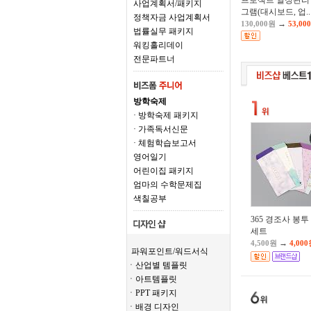
프로젝트 일정관리
사업계획서/패키지
그램(대시보드, 업..
정책자금 사업계획서
→
130,000원
53,00
법률실무 패키지
워킹홀리데이
전문파트너
방학숙제
· 방학숙제 패키지
· 가족독서신문
· 체험학습보고서
영어일기
어린이집 패키지
엄마의 수학문제집
색칠공부
365 경조사 봉투
세트
→
4,500원
4,00
파워포인트/워드서식
ㆍ산업별 템플릿
ㆍ아트템플릿
ㆍPPT 패키지
ㆍ배경 디자인