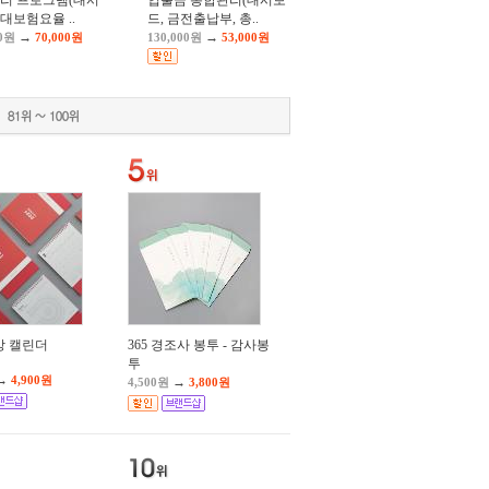
리 프로그램(대시
입출금 통합관리(대시보
4대보험요율 ..
드, 금전출납부, 총..
→
→
00원
70,000원
130,000원
53,000원
탁상 캘린더
365 경조사 봉투 - 감사봉
투
→
4,900원
→
4,500원
3,800원