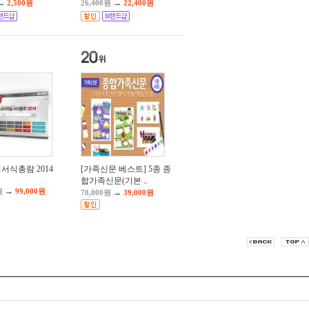
→
→
2,500원
26,400원
22,400원
서식총람 2014
[가족신문 베스트] 5종 종
합가족신문(기본 ..
→
원
99,000원
→
78,000원
39,000원