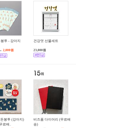
봉투 - 강아지
건강엿 선물세트
→
2,000원
23,000원
용돈봉투 (강아지)
비즈폼 다이어리 (무료배
무료배..
송)