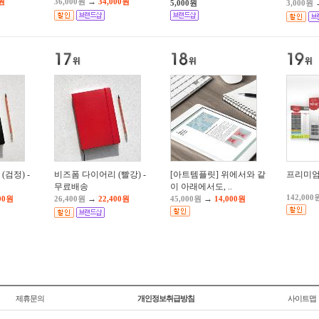
→
0원
36,000원
34,000원
5,000원
3,000원
검정) -
비즈폼 다이어리 (빨강) -
[아트템플릿] 위에서와 같
프리미엄
무료배송
이 아래에서도, ..
142,000
→
→
400원
26,400원
22,400원
45,000원
14,000원
제휴문의
개인정보취급방침
사이트맵