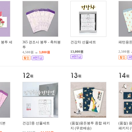
 봉투 세
365 경조사 봉투 - 축하봉
건강차 선물세트
패턴용돈
투
13,000원
2,500원
→
4,500원
3,800원
리본
건강2종 선물세트
(품절)용돈봉투 종합 패키
(품절) 
지 (무료배송)
패키지 (