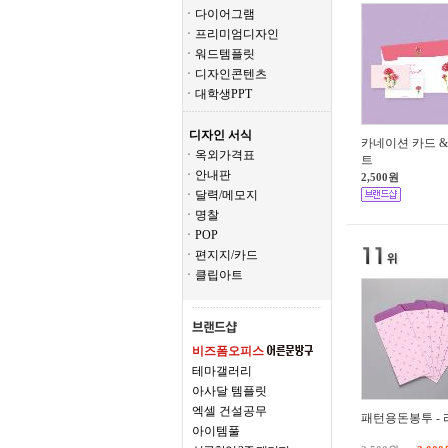
ㆍ다이어그램
ㆍ프리미엄디자인
ㆍ워드템플릿
ㆍ디자인콘텐츠
ㆍ대학생PPT
디자인 서식
카네이션 카드 &
ㆍ옥외가격표
트
ㆍ안내판
2,500원
ㆍ달력/메모지
ㆍ명찰
ㆍPOP
ㆍ편지지/카드
ㆍ클립아트
비즈폼오피스
테마갤러리
아사달 템플릿
엑셀 건설공무
패턴용돈봉투 - 
아이템풀