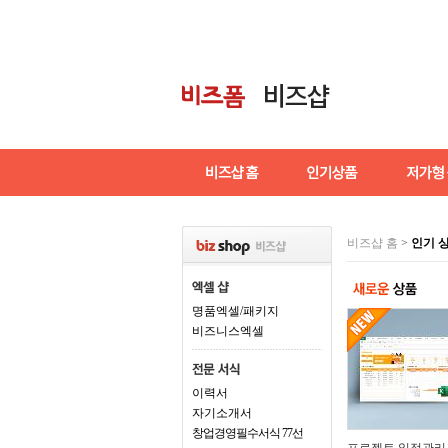
비즈샵 홈
>
인기 
명품엑셀/패키지
비즈니스엑셀
이력서
자기소개서
창업경영필수서식 77선