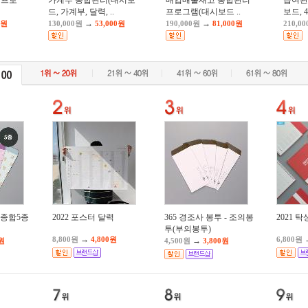
 프로
가계부 통합관리(대시보
매입매출재고 통합관리
급여관
드, 가계부, 달력, ..
프로그램(대시보드 ..
보드, 
→
→
0원
130,000원
53,000원
190,000원
81,000원
210,0
 종합5종
2022 포스터 달력
365 경조사 봉투 - 조의봉
2021 
투(부의봉투)
→
8,800원
4,800원
6,800원
→
0원
4,500원
3,800원