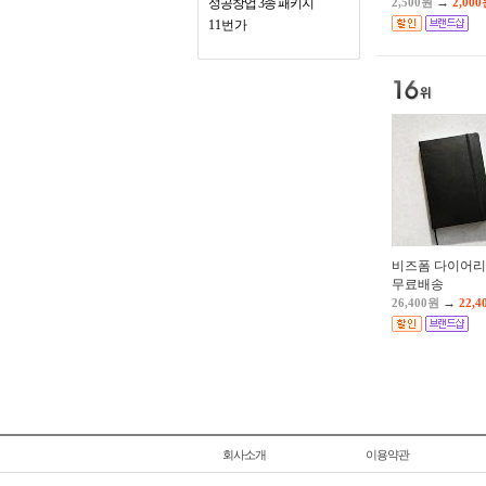
→
성공창업 3종 패키지
2,500원
2,00
11번가
비즈폼 다이어리 (
무료배송
→
26,400원
22,
회사소개
이용약관