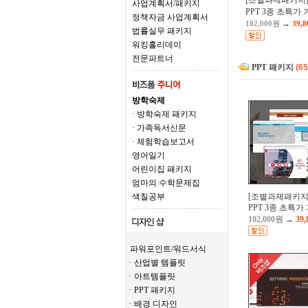
[조별과제패키지]
사업계획서/패키지
PPT 3종 초특가 
정책자금 사업계획서
→
102,000원
39,
법률실무 패키지
워킹홀리데이
전문파트너
PPT 패키지
(6
방학숙제
· 방학숙제 패키지
· 가족독서신문
· 체험학습보고서
영어일기
어린이집 패키지
엄마의 수학문제집
색칠공부
[조별과제패키지
PPT 3종 초특가 
102,000원
→
39
파워포인트/워드서식
ㆍ산업별 템플릿
ㆍ아트템플릿
ㆍPPT 패키지
ㆍ배경 디자인