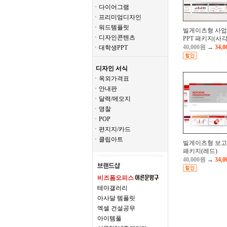
ㆍ다이어그램
ㆍ프리미엄디자인
ㆍ워드템플릿
빌게이츠형 사
ㆍ디자인콘텐츠
PPT 패키지(사각
40,000원
→
34,
ㆍ대학생PPT
디자인 서식
ㆍ옥외가격표
ㆍ안내판
ㆍ달력/메모지
ㆍ명찰
ㆍPOP
ㆍ편지지/카드
ㆍ클립아트
빌게이츠형 보고서
패키지(레드)
40,000원
→
34,
비즈폼오피스
테마갤러리
아사달 템플릿
엑셀 건설공무
아이템풀