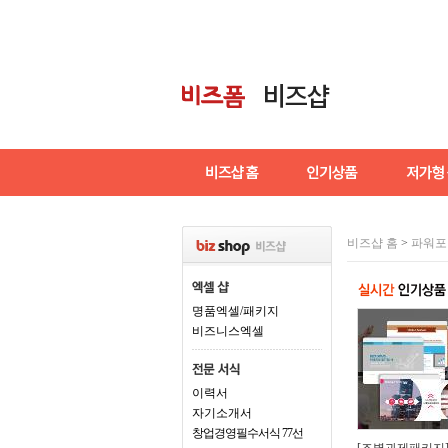
비즈샵 홈
>
파워포
명품엑셀/패키지
비즈니스엑셀
이력서
자기소개서
창업경영필수서식 77선