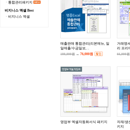
ㆍ통합관리패키지
비지니스 엑셀 Best
ㆍ비지니스 엑셀
매출판매 통합관리(리본메뉴, 일
거래명세
일매출/수금일보, ..
리 프리
→
76,000원
180,000원
66,000원
영업부 엑셀자동화서식 패키지
자재/생
키지