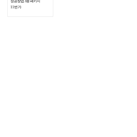
성공창업 3종 패키지
11번가