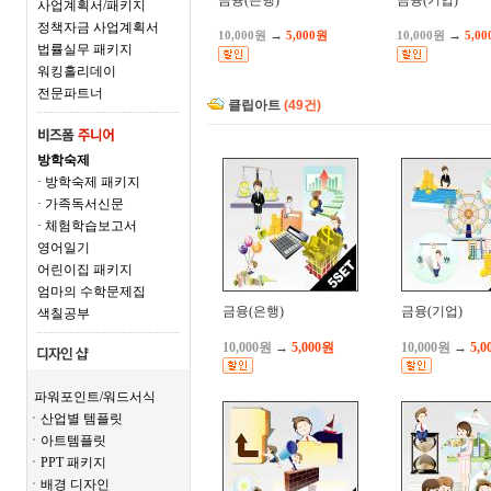
금융(은행)
금융(기업)
사업계획서/패키지
정책자금 사업계획서
→
→
10,000원
5,000원
10,000원
5,0
법률실무 패키지
워킹홀리데이
전문파트너
클립아트
(49건)
방학숙제
· 방학숙제 패키지
· 가족독서신문
· 체험학습보고서
영어일기
어린이집 패키지
엄마의 수학문제집
금융(은행)
금융(기업)
색칠공부
10,000원
→
5,000원
10,000원
→
5,0
파워포인트/워드서식
ㆍ산업별 템플릿
ㆍ아트템플릿
ㆍPPT 패키지
ㆍ배경 디자인