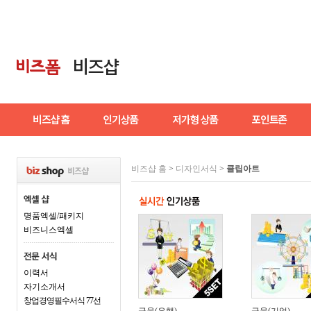
비즈샵 홈
>
디자인서식
>
클립아트
명품엑셀/패키지
비즈니스엑셀
이력서
자기소개서
창업경영필수서식 77선