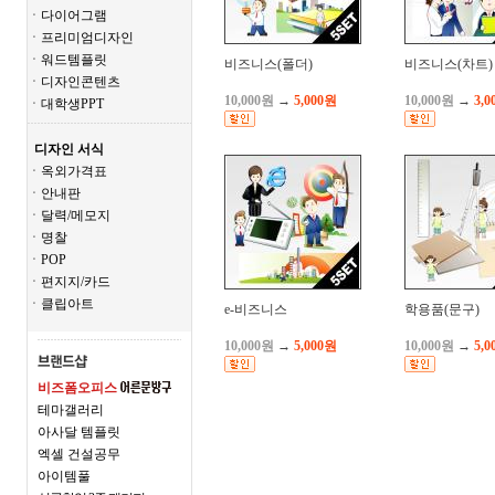
ㆍ다이어그램
ㆍ프리미엄디자인
ㆍ워드템플릿
비즈니스(폴더)
비즈니스(차트)
ㆍ디자인콘텐츠
10,000원
→
5,000원
10,000원
→
3,0
ㆍ대학생PPT
디자인 서식
ㆍ옥외가격표
ㆍ안내판
ㆍ달력/메모지
ㆍ명찰
ㆍPOP
ㆍ편지지/카드
ㆍ클립아트
e-비즈니스
학용품(문구)
10,000원
→
5,000원
10,000원
→
5,0
비즈폼오피스
테마갤러리
아사달 템플릿
엑셀 건설공무
아이템풀