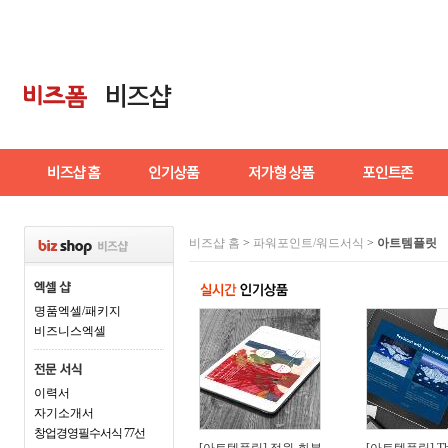
비즈샵 홈
>
파워포인트/워드서식
>
아트템플릿
명품엑셀/패키지
비즈니스엑셀
이력서
자기소개서
창업경영필수서식 77선