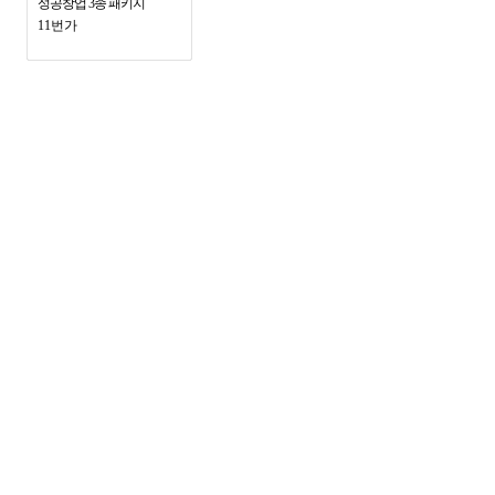
성공창업 3종 패키지
11번가