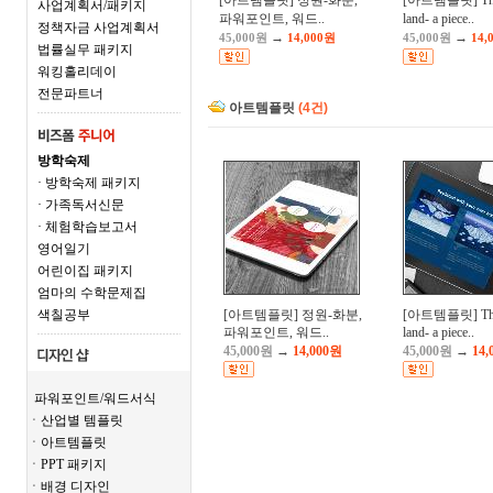
[아트템플릿] 정원-화분,
[아트템플릿] The c
사업계획서/패키지
파워포인트, 워드..
land- a piece..
정책자금 사업계획서
→
→
45,000원
14,000원
45,000원
14,
법률실무 패키지
워킹홀리데이
전문파트너
아트템플릿
(4건)
방학숙제
· 방학숙제 패키지
· 가족독서신문
· 체험학습보고서
영어일기
어린이집 패키지
엄마의 수학문제집
색칠공부
[아트템플릿] 정원-화분,
[아트템플릿] The c
파워포인트, 워드..
land- a piece..
45,000원
→
14,000원
45,000원
→
14,
파워포인트/워드서식
ㆍ산업별 템플릿
ㆍ아트템플릿
ㆍPPT 패키지
ㆍ배경 디자인