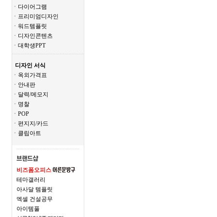
ㆍ다이어그램
ㆍ프리미엄디자인
ㆍ워드템플릿
ㆍ디자인콘텐츠
ㆍ대학생PPT
디자인 서식
ㆍ옥외가격표
ㆍ안내판
ㆍ달력/메모지
ㆍ명찰
ㆍPOP
ㆍ편지지/카드
ㆍ클립아트
비즈폼오피스
테마갤러리
아사달 템플릿
엑셀 건설공무
아이템풀