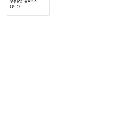
성공창업 3종 패키지
11번가