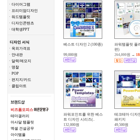
ㆍ다이어그램
ㆍ프리미엄디자인
ㆍ워드템플릿
ㆍ디자인콘텐츠
ㆍ대학생PPT
디자인 서식
베스트 디자인 2 (100종)
파워템플릿 플
ㆍ옥외가격표
편)
ㆍ안내판
99,000원
264,000원
→
18
ㆍ달력/메모지
ㆍ명찰
ㆍPOP
ㆍ편지지/카드
ㆍ클립아트
비즈폼오피스
파워포인트를 위한 베스
테크테마 디자
테마갤러리
트 디자인 시리즈(..
패키지
아사달 템플릿
132,000원
49,500원
엑셀 건설공무
아이템풀