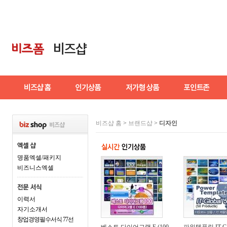
비즈샵 홈
>
브랜드샵
>
디자인
명품엑셀/패키지
비즈니스엑셀
이력서
자기소개서
창업경영필수서식 77선