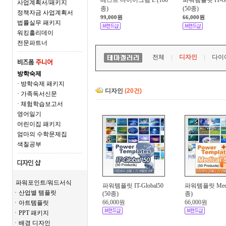
베스트 다이어그램 E (100
파워템플릿 IT-Glo
사업계획서/패키지
종)
(50종)
정책자금 사업계획서
99,000원
66,000원
법률실무 패키지
워킹홀리데이
전문파트너
전체
디자인
다이
방학숙제
· 방학숙제 패키지
디자인
(20건)
· 가족독서신문
· 체험학습보고서
영어일기
어린이집 패키지
엄마의 수학문제집
색칠공부
파워포인트/워드서식
파워템플릿 IT-Global50
파워템플릿 Medic
ㆍ산업별 템플릿
(50종)
종)
66,000원
66,000원
ㆍ아트템플릿
ㆍPPT 패키지
ㆍ배경 디자인