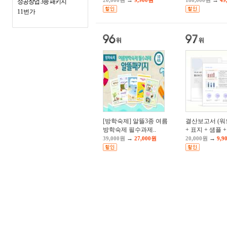
→
→
20,000원
9,900원
180,000원
49
성공창업 3종 패키지
11번가
[방학숙제] 알뜰3종 여름
결산보고서 (
방학숙제 필수과제..
+ 표지 + 샘플 + 
→
→
39,000원
27,000원
20,000원
9,9