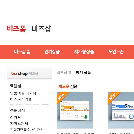
비즈샵 홈
>
인기 상품
명품엑셀/패키지
비즈니스엑셀
이력서
자기소개서
창업경영필수서식 77선