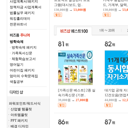
프로젝트 일정관리 프로
가계부 통합관리
사업계획서/패키지
그램(대시보드, 업..
드, 가계부, 달력, 
정책자금 사업계획서
→
→
130,000원
53,000원
130,000원
53,
법률실무 패키지
워킹홀리데이
전문파트너
방학숙제
· 방학숙제 패키지
· 가족독서신문
· 체험학습보고서
영어일기
어린이집 패키지
엄마의 수학문제집
색칠공부
[가족신문 베스트] 2종 실
대기업 공채 
속가족신문 (기본..
12건모음(면접자
→
→
39,000원
27,000원
44,000원
12,
파워포인트/워드서식
ㆍ산업별 템플릿
ㆍ아트템플릿
ㆍPPT 패키지
ㆍ배경 디자인