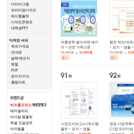
ㆍ다이어그램
ㆍ프리미엄디자인
ㆍ워드템플릿
ㆍ디자인콘텐츠
ㆍ대학생PPT
디자인 서식
여름방학 필수과제 패키
협찬 제안서(
ㆍ옥외가격표
지 + 안전 가족신문..
+ 표지 + 샘플 + 
ㆍ안내판
→
→
90,000원
45,000원
20,000원
9,9
ㆍ달력/메모지
ㆍ명찰
ㆍPOP
ㆍ편지지/카드
ㆍ클립아트
비즈폼오피스
테마갤러리
아사달 템플릿
엑셀 건설공무
시장조사보고서 (워드템
창업 사업계획
아이템풀
플릿 + 표지 + 샘플..
(기업/프리미엄 