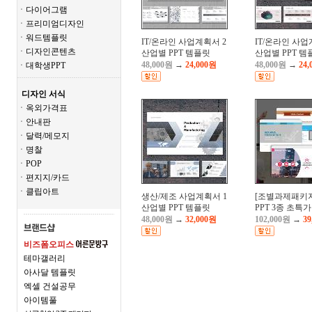
ㆍ다이어그램
ㆍ프리미엄디자인
ㆍ워드템플릿
IT/온라인 사업계획서 2
IT/온라인 사업
ㆍ디자인콘텐츠
산업별 PPT 템플릿
산업별 PPT 템
48,000원
→
24,000원
48,000원
→
24,
ㆍ대학생PPT
디자인 서식
ㆍ옥외가격표
ㆍ안내판
ㆍ달력/메모지
ㆍ명찰
ㆍPOP
ㆍ편지지/카드
ㆍ클립아트
생산/제조 사업계획서 1
[조별과제패키지
산업별 PPT 템플릿
PPT 3종 초특가
48,000원
→
32,000원
102,000원
→
39
비즈폼오피스
테마갤러리
아사달 템플릿
엑셀 건설공무
아이템풀