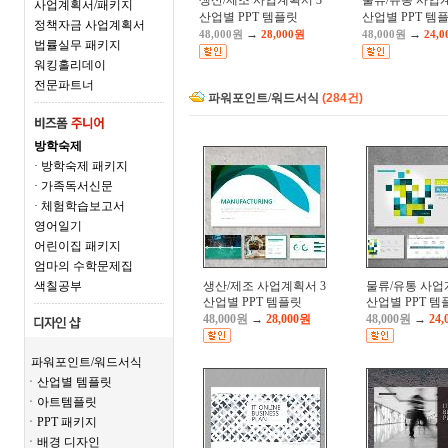
생산/제조 사업계획서 3
물류/유통 사업계
사업계획서/패키지
산업별 PPT 템플릿
산업별 PPT 템
정책자금 사업계획서
→
→
48,000원
28,000원
48,000원
24,
법률실무 패키지
워킹홀리데이
전문파트너
파워포인트/워드서식
(284건)
방학숙제
· 방학숙제 패키지
· 가족독서신문
· 체험학습보고서
영어일기
어린이집 패키지
엄마의 수학문제집
색칠공부
생산/제조 사업계획서 3
물류/유통 사업
산업별 PPT 템플릿
산업별 PPT 템
48,000원
→
28,000원
48,000원
→
24,
파워포인트/워드서식
ㆍ산업별 템플릿
ㆍ아트템플릿
ㆍPPT 패키지
ㆍ배경 디자인