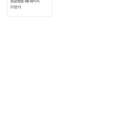
성공창업 3종 패키지
11번가