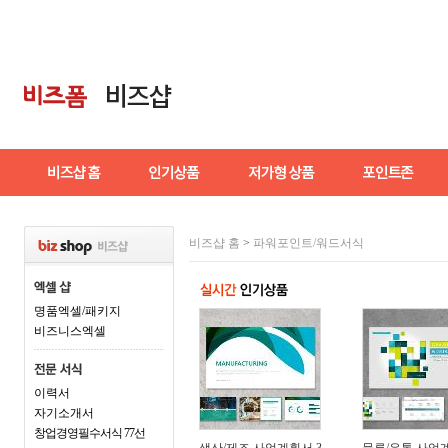
비즈샵 홈
>
파워포인트/워드서식
명품엑셀/패키지
비즈니스엑셀
이력서
자기소개서
창업경영필수서식 77선