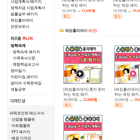
[워킹홀리데이] 혼자 준비
[워킹홀리데이] 
사업계획서/패키지
하는 워킹 패키..
하는 워킹 패키..
정책자금 사업계획서
→
→
48,000원
33,600원
28,000원
19,
법률실무 패키지
워킹홀리데이
전문파트너
워킹홀리데이
(6건)
방학숙제
· 방학숙제 패키지
· 가족독서신문
· 체험학습보고서
영어일기
어린이집 패키지
엄마의 수학문제집
색칠공부
[워킹홀리데이] 혼자 준비
[워킹홀리데이]
하는 워킹 패키..
하는 워킹 패키.
48,000원
→
33,600원
28,000원
→
19,
파워포인트/워드서식
ㆍ산업별 템플릿
ㆍ아트템플릿
ㆍPPT 패키지
ㆍ배경 디자인