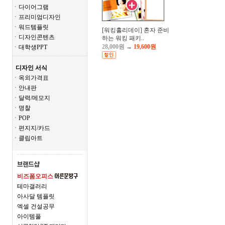
ㆍ다이어그램
ㆍ프리미엄디자인
ㆍ워드템플릿
[워킹홀리데이] 혼자 준비
ㆍ디자인콘텐츠
하는 워킹 패키..
28,000원
→
19,600원
ㆍ대학생PPT
디자인 서식
ㆍ옥외가격표
ㆍ안내판
ㆍ달력/메모지
ㆍ명찰
ㆍPOP
ㆍ편지지/카드
ㆍ클립아트
비즈폼오피스
테마갤러리
아사달 템플릿
엑셀 건설공무
아이템풀