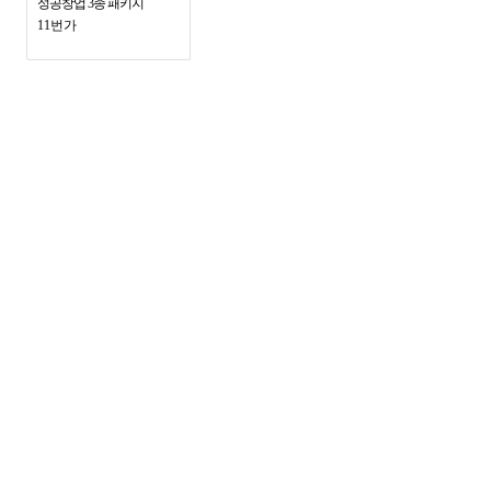
성공창업 3종 패키지
11번가