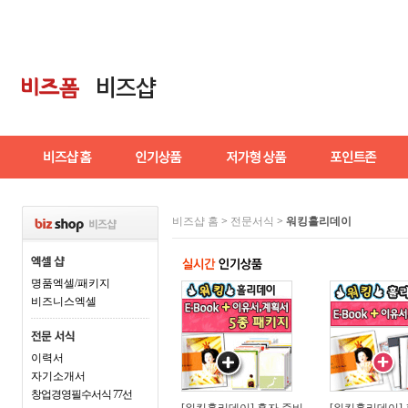
비즈샵 홈
>
전문서식
>
워킹홀리데이
명품엑셀/패키지
비즈니스엑셀
이력서
자기소개서
창업경영필수서식 77선