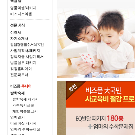
명품엑셀/패키지
비즈니스엑셀
이력서
자기소개서
창업경영필수서식 77선
사업계획서/패키지
정책자금 사업계획서
법률실무 패키지
워킹홀리데이
전문파트너
방학숙제
· 방학숙제 패키지
· 가족독서신문
· 체험학습보고서
영어일기
어린이집 패키지
엄마의 수학문제집