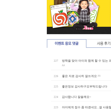
방학을 맞아 아이와 함께 할 수 있는 
227
^^
좋은 자료 감사히 잘쓰게요 ^^
226
좋은정보 감사하구요부탁드립니다
225
감사합니다 잘쓸께요~
224
아이에게 점수 좀 따겠네요...잘 사용할
223