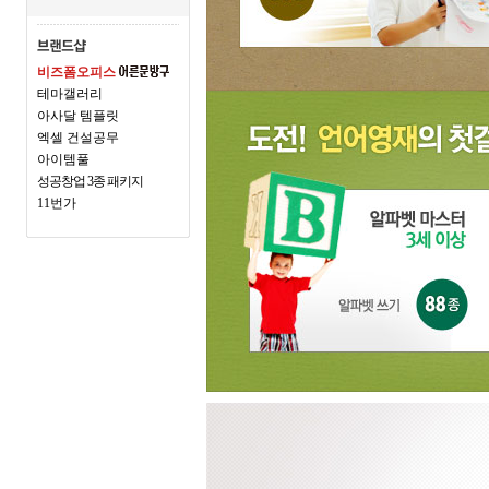
비즈폼오피스
테마갤러리
아사달 템플릿
엑셀 건설공무
아이템풀
성공창업 3종 패키지
11번가