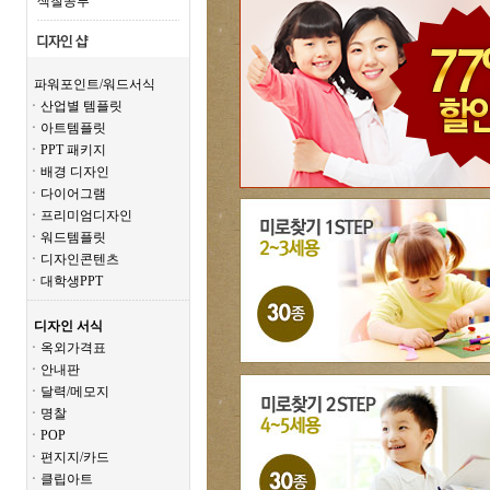
색칠공부
파워포인트/워드서식
ㆍ산업별 템플릿
ㆍ아트템플릿
ㆍPPT 패키지
ㆍ배경 디자인
ㆍ다이어그램
ㆍ프리미엄디자인
ㆍ워드템플릿
ㆍ디자인콘텐츠
ㆍ대학생PPT
디자인 서식
ㆍ옥외가격표
ㆍ안내판
ㆍ달력/메모지
ㆍ명찰
ㆍPOP
ㆍ편지지/카드
ㆍ클립아트