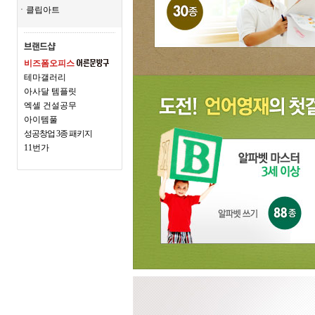
ㆍ클립아트
비즈폼오피스
테마갤러리
아사달 템플릿
엑셀 건설공무
아이템풀
성공창업 3종 패키지
11번가