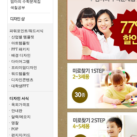
엄마의 수학문제집
색칠공부
파워포인트/워드서식
ㆍ산업별 템플릿
ㆍ아트템플릿
ㆍPPT 패키지
ㆍ배경 디자인
ㆍ다이어그램
ㆍ프리미엄디자인
ㆍ워드템플릿
ㆍ디자인콘텐츠
ㆍ대학생PPT
디자인 서식
ㆍ옥외가격표
ㆍ안내판
ㆍ달력/메모지
ㆍ명찰
ㆍPOP
ㆍ편지지/카드