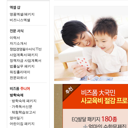
명품엑셀/패키지
비즈니스엑셀
이력서
자기소개서
창업경영필수서식 77선
사업계획서/패키지
정책자금 사업계획서
법률실무 패키지
워킹홀리데이
전문파트너
방학숙제
· 방학숙제 패키지
· 가족독서신문
· 체험학습보고서
영어일기
어린이집 패키지