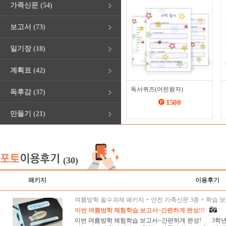
가족신문 (54)
보고서 (73)
일기장 (18)
계획표 (42)
독서퀴즈(어린왕자)
독후감 (37)
1500
만들기 (21)
(30)
패키지
이용후기
여름방학 필수과제 패키지 + 안전 가족신문 3종 + 학습 보
이번 여름방학 체험학습 보고서~간편하게 완성!!!
이번 여름방학 체험학습 보고서~간편하게 완성! 3학년,