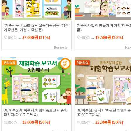
[가족신문 베스트] 2종 실속가족신문 (기본
가족행사달력 만들기 패키지(다운
가족신문, 예절 가족신문)
품)
27,000원
[31%]
19,500원
[50%]
39,000원
→
39,000원
→
Review 5
Rev
[방학특집]방학숙제/체험학습보고서 종합
[방학특집] 유적지/박물관 체험학
패키지(다운로드제품)
(다운로드제품)
35,000원
[50%]
22,000원
[50%]
70,000원
→
44,000원
→