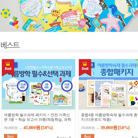
여름방학 필수과제 패키지 + 안전 가족신
종합4종 여름방학숙제 필수과제 
문 3종 + 학습 보고서 10종(체험학습, 과학
지 (다운로드 제품)
탐구 보고서)
45,000원
[50%]
39,000원
[50%]
90,000원
→
78,000원
→