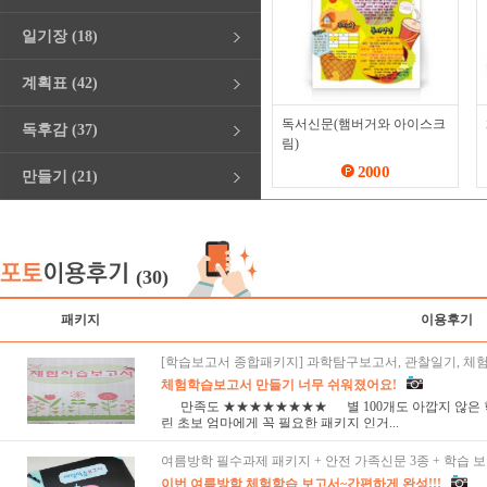
일기장 (18)
계획표 (42)
독서신문(햄버거와 아이스크
독후감 (37)
림)
2000
만들기 (21)
(30)
패키지
이용후기
[학습보고서 종합패키지] 과학탐구보고서, 관찰일기, 체
체험학습보고서 만들기 너무 쉬워졌어요!
만족도 ★★★★★★★★ 별 100개도 아깝지 않은 
린 초보 엄마에게 꼭 필요한 패키지 인거...
여름방학 필수과제 패키지 + 안전 가족신문 3종 + 학습 보
이번 여름방학 체험학습 보고서~간편하게 완성!!!