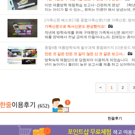
이번 여름방학 체험학습 보고서~간편하게 완성! 3학년,
지는 아이가 할 수 있는,,, 원하는 만큼만 해서 보냈는데, 큰
[가족신문 베스트] 5종 종합가족신문(기본 가족신문, 영어, 
가족신문으로 독서신문도 완성했어요!
작년에 방학숙제를 위해 구매했던 가족독서신문 패키지!
제를 깜박해서 전날 급하게 만들어내느라, 집에있는 종이에 
종합4종 여름방학숙제 필수과제 종합패키지 (다운로드 제
만든 것 같은 만든 것 같지 않은 산 것 같은 보고서...
방학숙제 체험단으로 당첨되어 이용하게 되었습니다. 저
년이 높아지니 퀄리티 높은 보고서를 제출 하고 싶어하더라
<
1
2
3
(652)
한줄후기