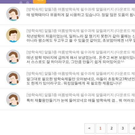
[방학숙제] 알뜰3종 여름방학숙제 필수과제 알뜰패키지 (다운로드 제
매 방학때마다 유용하게 잘 사용하고 있습니다. 정말 많은 도움이 됩니
[방학숙제] 알뜰3종 여름방학숙제 필수과제 알뜰패키지 (다운로드 제
작년방학이 처음이었는데, 일하느라 잘 챙기지 못한거 같아 올해는 
아니라 평소에도 두고두고 쓸 수 있을것 같아요, 초보엄마에겐 너무 알
[방학숙제] 알뜰3종 여름방학숙제 필수과제 알뜰패키지 (다운로드 제
매년 방학 막바지에 급하게 해서 보냈었는데.. 돈주고 써본 보람이있
서 스스로도 잘 하더라구요, 그만큼 만들기 쉽게 되어있어요^^
[방학숙제] 알뜰3종 여름방학숙제 필수과제 알뜰패키지 (다운로드 제
말그대로 필요한 방학숙제들만 모아놨네요, 아들이 초등학교3학년인
도 한계가 있더라구요.. 워킹맘들에게 꼭 필요한 제품입니다!
[방학숙제] 알뜰3종 여름방학숙제 필수과제 알뜰패키지 (다운로드 제
특히 재활용만들기가 눈에 들어오네요 애들 방학숙제 겸... 뭐 여러모
<
1
2
3
4