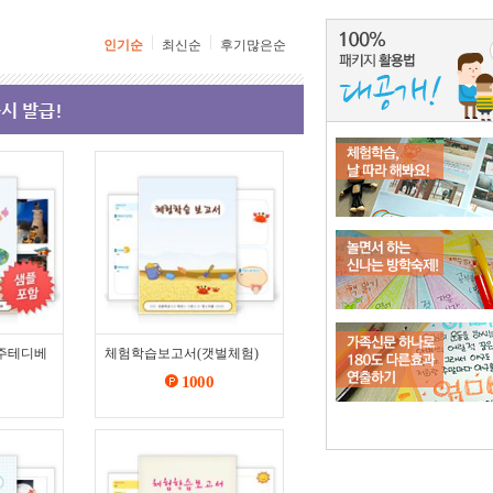
인기순
최신순
후기많은순
주테디베
체험학습보고서(갯벌체험)
1000