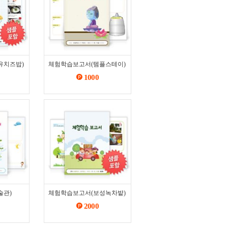
유치즈밥)
체험학습보고서(템플스테이)
1000
술관)
체험학습보고서(보성녹차밭)
2000