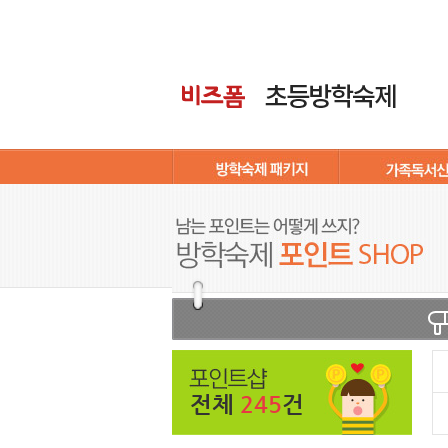
전체
245
건