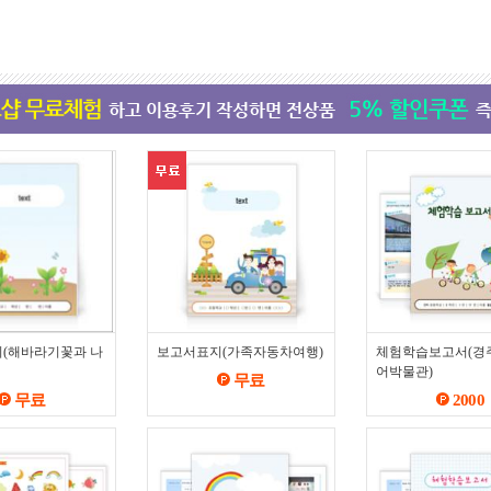
(해바라기꽃과 나
보고서표지(가족자동차여행)
체험학습보고서(경
어박물관)
무료
무료
2000