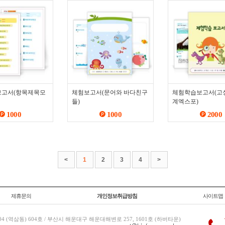
고서(항목제목모
체험보고서(문어와 바다친구
체험학습보고서(고
들)
계엑스포)
1000
1000
2000
<
1
2
3
4
>
제휴문의
개인정보취급방침
사이트맵
 (역삼동) 604호 / 부산시 해운대구 해운대해변로 257, 1601호 (하버타운)