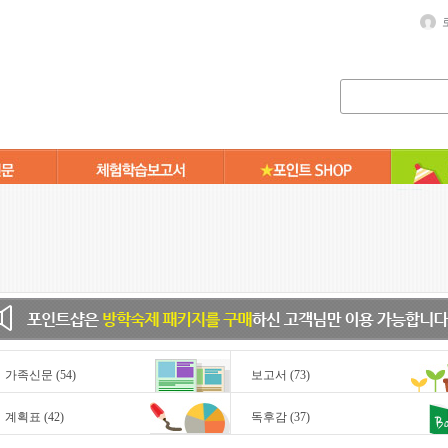
가족신문
(54)
보고서
(73)
계획표
(42)
독후감
(37)