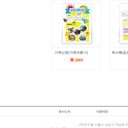
가족신문(가족여행기)
독서록(읽은
2000
회사소개
이용약관
(주)비즈폼 서울시 강남구 역삼로 204