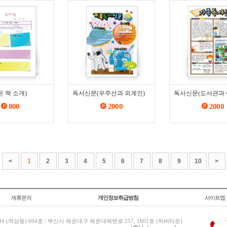
 책 소개)
독서신문(우주선과 외계인)
독서신문(도서관과 
800
2000
2000
<
1
2
3
4
5
6
7
8
9
10
>
제휴문의
개인정보취급방침
사이트맵
 (역삼동) 604호 / 부산시 해운대구 해운대해변로 257, 1601호 (하버타운)