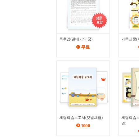
독후감(갈매기의 꿈)
가족신문(우
무료
체험학습보고서(갯벌체험)
체험학습보
면)
1000