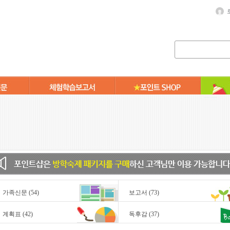
가족신문
(54)
보고서
(73)
계획표
(42)
독후감
(37)