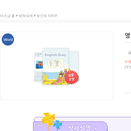
비즈샵 홈
>
방학숙제
>
포인트 SHOP
영
※포
(무