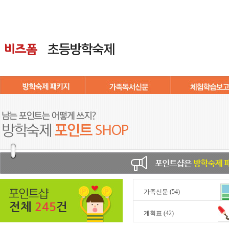
가족신문
(54)
전체
245
건
계획표
(42)