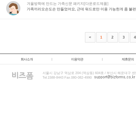
겨울방학에 만드는 가족신문 패키지[다운로드제품]
가족끼리오손도손 만들었어요, 근데 워드로만 이용 가능한게 좀 불편
<
1
2
3
4
회사소개
|
이용약관
|
제휴문의
서울시 강남구 역삼로 204 (역삼동) 604호 / 부산시 해운대구 센
Tel.1588-8443 Fax.080-082-4990