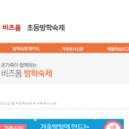
비즈샵 홈
>
방학숙제
>
가족독서신문