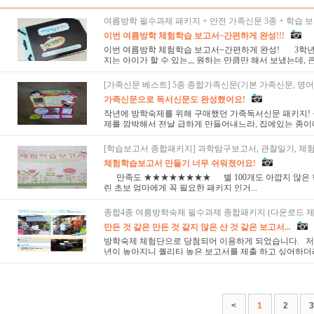
여름방학 필수과제 패키지 + 안전 가족신문 3종 + 학습 보
이번 여름방학 체험학습 보고서~간편하게 완성!!!
이번 여름방학 체험학습 보고서~간편하게 완성! 3학년,
지는 아이가 할 수 있는,,, 원하는 만큼만 해서 보냈는데, 큰
[가족신문 베스트] 5종 종합가족신문(기본 가족신문, 영어, 
가족신문으로 독서신문도 완성했어요!
작년에 방학숙제를 위해 구매했던 가족독서신문 패키지!
제를 깜박해서 전날 급하게 만들어내느라, 집에있는 종이에 
[학습보고서 종합패키지] 과학탐구보고서, 관찰일기, 체
체험학습보고서 만들기 너무 쉬워졌어요!
만족도 ★★★★★★★★ 별 100개도 아깝지 않은 
린 초보 엄마에게 꼭 필요한 패키지 인거...
종합4종 여름방학숙제 필수과제 종합패키지 (다운로드 제
만든 것 같은 만든 것 같지 않은 산 것 같은 보고서...
방학숙제 체험단으로 당첨되어 이용하게 되었습니다. 저
년이 높아지니 퀄리티 높은 보고서를 제출 하고 싶어하더라
<
1
2
3