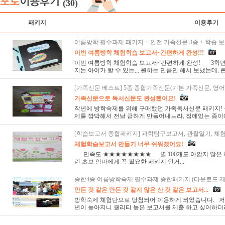
(30)
패키지
이용후기
여름방학 필수과제 패키지 + 안전 가족신문 3종 + 학습 보
이번 여름방학 체험학습 보고서~간편하게 완성!!!
이번 여름방학 체험학습 보고서~간편하게 완성! 3학년,
지는 아이가 할 수 있는,,, 원하는 만큼만 해서 보냈는데, 큰
[가족신문 베스트] 5종 종합가족신문(기본 가족신문, 영어, 
가족신문으로 독서신문도 완성했어요!
작년에 방학숙제를 위해 구매했던 가족독서신문 패키지!
제를 깜박해서 전날 급하게 만들어내느라, 집에있는 종이에 
[학습보고서 종합패키지] 과학탐구보고서, 관찰일기, 체
체험학습보고서 만들기 너무 쉬워졌어요!
만족도 ★★★★★★★★ 별 100개도 아깝지 않은 
린 초보 엄마에게 꼭 필요한 패키지 인거...
종합4종 여름방학숙제 필수과제 종합패키지 (다운로드 제
만든 것 같은 만든 것 같지 않은 산 것 같은 보고서...
방학숙제 체험단으로 당첨되어 이용하게 되었습니다. 저
년이 높아지니 퀄리티 높은 보고서를 제출 하고 싶어하더라