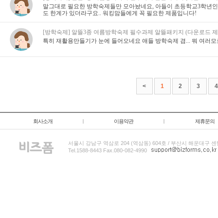
말그대로 필요한 방학숙제들만 모아놨네요, 아들이 초등학교3학년인
도 한계가 있더라구요.. 워킹맘들에게 꼭 필요한 제품입니다!
[방학숙제] 알뜰3종 여름방학숙제 필수과제 알뜰패키지 (다운로드 제
특히 재활용만들기가 눈에 들어오네요 애들 방학숙제 겸... 뭐 여러모
<
1
2
3
4
회사소개
|
이용약관
|
제휴문의
서울시 강남구 역삼로 204 (역삼동) 604호 / 부산시 해운대구 센
Tel.1588-8443 Fax.080-082-4990