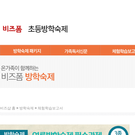
비즈샵 홈
>
방학숙제
>
체험학습보고서