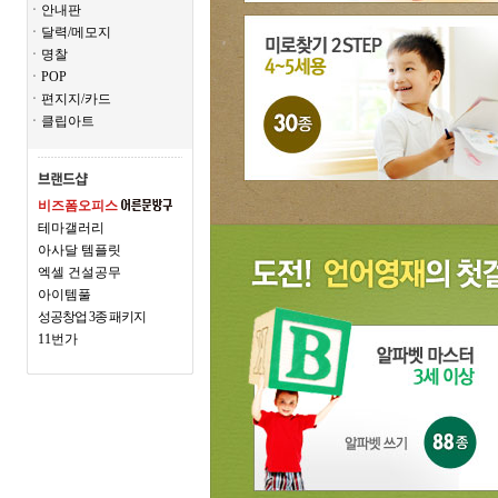
ㆍ안내판
ㆍ달력/메모지
ㆍ명찰
ㆍPOP
ㆍ편지지/카드
ㆍ클립아트
비즈폼오피스
테마갤러리
아사달 템플릿
엑셀 건설공무
아이템풀
성공창업 3종 패키지
11번가