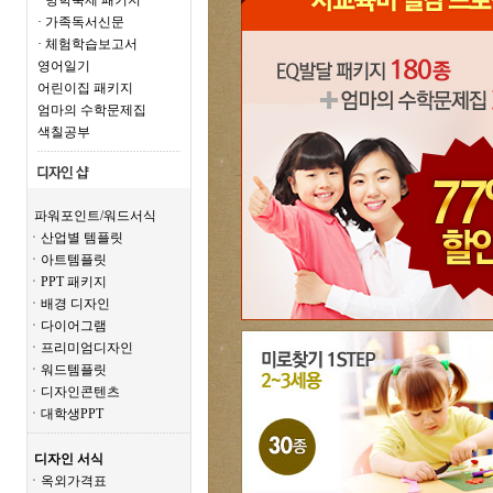
· 방학숙제 패키지
· 가족독서신문
· 체험학습보고서
영어일기
어린이집 패키지
엄마의 수학문제집
색칠공부
파워포인트/워드서식
ㆍ산업별 템플릿
ㆍ아트템플릿
ㆍPPT 패키지
ㆍ배경 디자인
ㆍ다이어그램
ㆍ프리미엄디자인
ㆍ워드템플릿
ㆍ디자인콘텐츠
ㆍ대학생PPT
디자인 서식
ㆍ옥외가격표