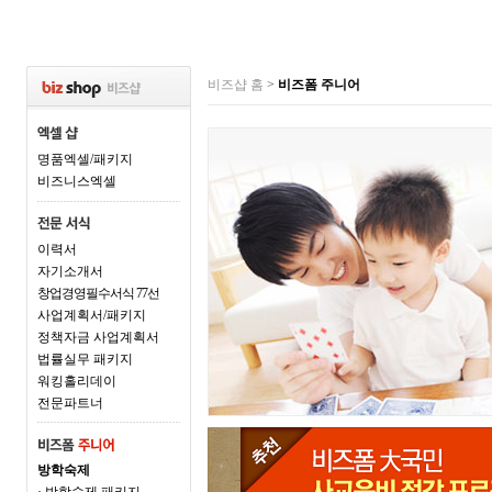
비즈샵 홈
>
비즈폼 주니어
명품엑셀/패키지
비즈니스엑셀
이력서
자기소개서
창업경영필수서식 77선
사업계획서/패키지
정책자금 사업계획서
법률실무 패키지
워킹홀리데이
전문파트너
방학숙제