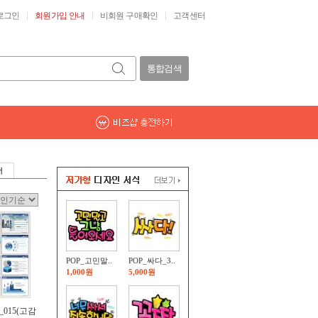
로그인
회원가입 안내
비회원 구매확인
고객센터
통합검색
POP_고민말..
POP_싸다_3..
1,000원
5,000원
015(고감