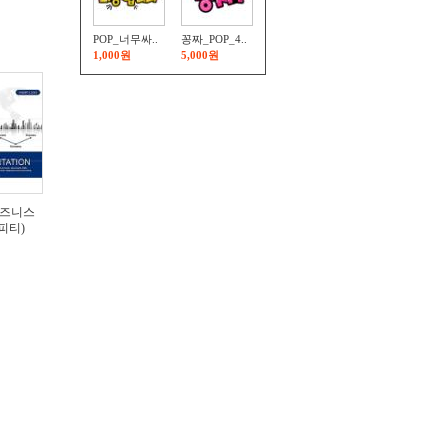
POP_너무싸..
꽁짜_POP_4..
1,000원
5,000원
비즈니스
스피티)