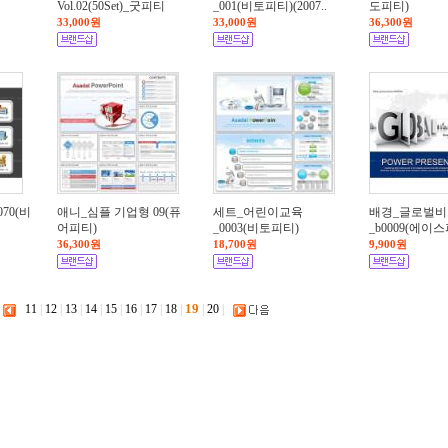
Vol.02(50Set)_굿피티
_001(비토피티)(2007..
도피티)
33,000원
33,000원
36,300원
70(비
애니_심플 기업형 09(퓨
세트_어린이교육
배경_글로벌
어피티)
_0003(비토피티)
_b0009(에이
36,300원
18,700원
9,900원
19
11
|
12
|
13
|
14
|
15
|
16
|
17
|
18
|
|
20
|