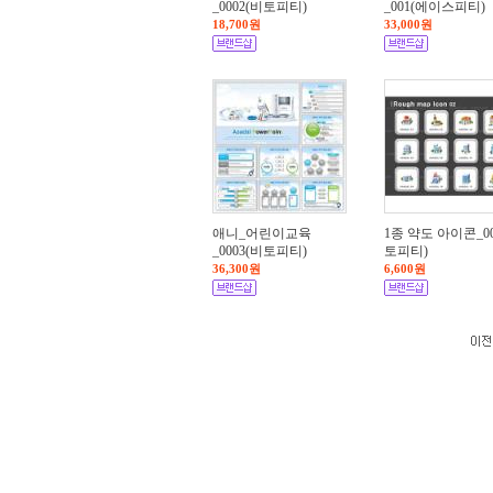
_0002(비토피티)
_001(에이스피티)
18,700원
33,000원
애니_어린이교육
1종 약도 아이콘_00
_0003(비토피티)
토피티)
36,300원
6,600원