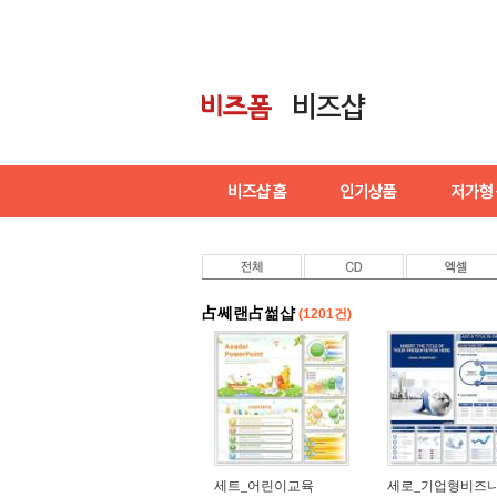
占쎄랜占썲샵
(1201건)
세트_어린이교육
세로_기업형비즈