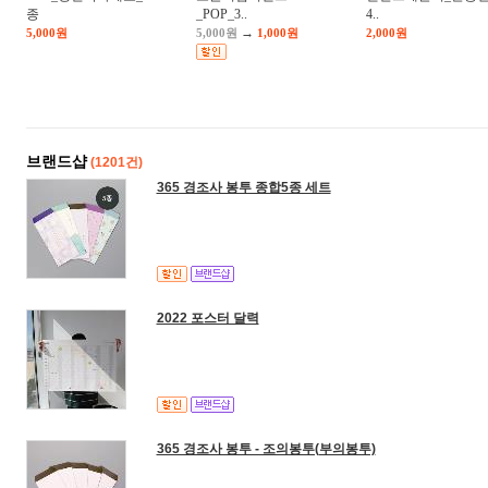
종
_POP_3..
4..
→
5,000원
5,000원
1,000원
2,000원
브랜드샵
(1201건)
365 경조사 봉투 종합5종 세트
2022 포스터 달력
365 경조사 봉투 - 조의봉투(부의봉투)