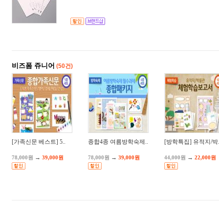
비즈폼 쥬니어
(50건)
[가족신문 베스트] 5..
종합4종 여름방학숙제..
[방학특집] 유적지/박.
→
→
→
78,000원
39,000원
78,000원
39,000원
44,000원
22,000원