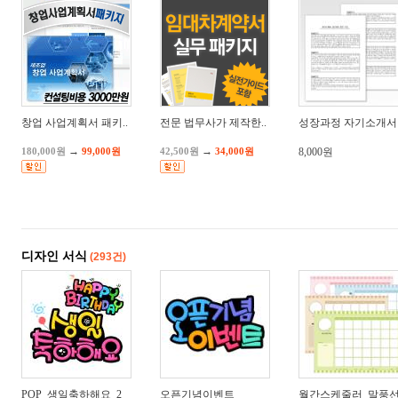
창업 사업계획서 패키..
전문 법무사가 제작한..
성장과정 자기소개서 .
→
→
180,000원
99,000원
42,500원
34,000원
8,000원
디자인 서식
(293건)
POP_생일축하해요_2
오픈기념이벤트
월간스케줄러_말풍