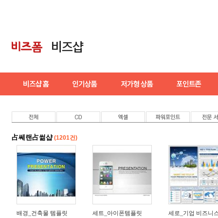
占쎄랜占썲샵
(1201건)
배경_건축물 템플릿
세트_아이폰템플릿
세로_기업 비즈니