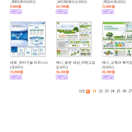
_0001(하이피티)
_b0126(에이스피티)
_002(비토피티)
9,900원
18,700원
33,000원
세로_유리구슬 비즈니스
애니_밝은 세상_010(고감
애니_교육과 복지
(굿피티)
도피티)
어피티)
33,000원
36,300원
36,300원
21
|
22
|
23
|
24
|
25
|
26
|
27