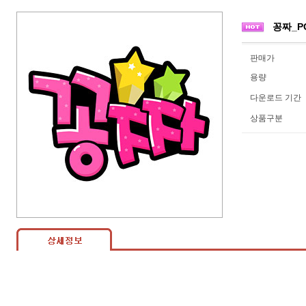
꽁짜_PO
판매가
용량
다운로드 기간
상품구분