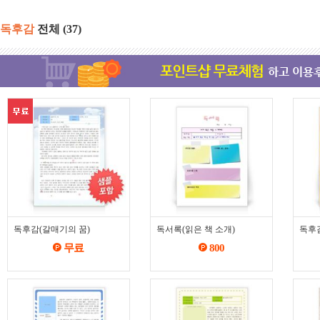
독후감
전체
(37)
독후감(갈매기의 꿈)
독서록(읽은 책 소개)
독후
무료
800