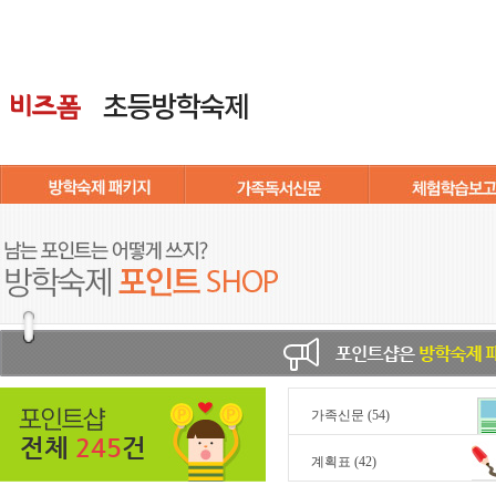
가족신문
(54)
전체
245
건
계획표
(42)