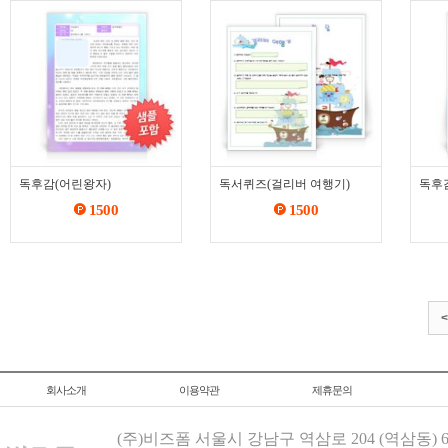
독후감(어린왕자)
독서퀴즈(걸리버 여행기)
독후
1500
1500
<
회사소개
이용약관
제휴문의
(주)비즈폼 서울시 강남구 역삼로 204 (역삼동)