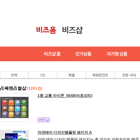
占쎄랜占썲샵
(1201건)
1종 교통 아이콘_0048(비토피티)
자연테마 디자인템플릿 패키지 A
자연 테마 디자인 템플릿 패키지는 총 10가지 파워포인트 배경