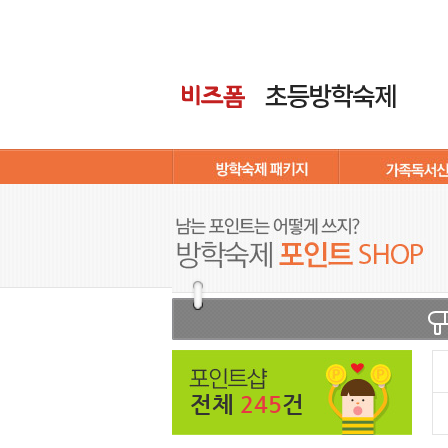
전체
245
건