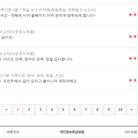
족신문 3종 + 학습 보고서 10종(체험학습, 과학탐구 보고서)
★★
어요~ 첫째에 이어 둘째까지 아주 편하게 방학숙제 합니다~
습보고서(다운로드제품)
★★
것 같아요~
습보고서(다운로드제품)
★★
 아이도 만족. 엄마도 만족. 정말 감사합니다.
기본 가족신문, 영어, 경제, 예절, 건강)
★★
요. 프린트해서 같이 오리고 붙이니까 재밌어해요
<
1
2
3
4
5
6
7
8
9
10
>
제휴문의
개인정보취급방침
사이트맵