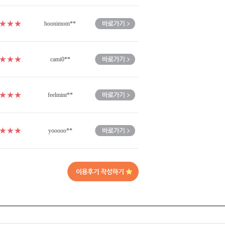
★★★
hoonimom**
★★★
cami0**
★★★
feelmint**
★★★
yooooo**