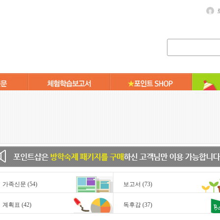
가족신문
(54)
보고서
(73)
계획표
(42)
독후감
(37)