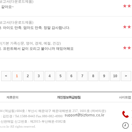
습보고서(다운로드제품)
★★
것 같아요~
습보고서(다운로드제품)
★★
 아이도 만족. 엄마도 만족. 정말 감사합니다.
기본 가족신문, 영어, 경제, 예절, 건강)
★★
요. 프린트해서 같이 오리고 붙이니까 재밌어해요
<
1
2
3
4
5
6
7
8
9
10
>
제휴문의
개인정보취급방침
사이트맵
 (역삼동) 604호 / 부산시 해운대구 해운대해변로 257, 1601호 (하버타운)
 / Tel.1588-8443 Fax.080-082-4990/
/ 통신판매업 신고번호 : 제2015-부산해운-0582호
co.kr All rights reserved.