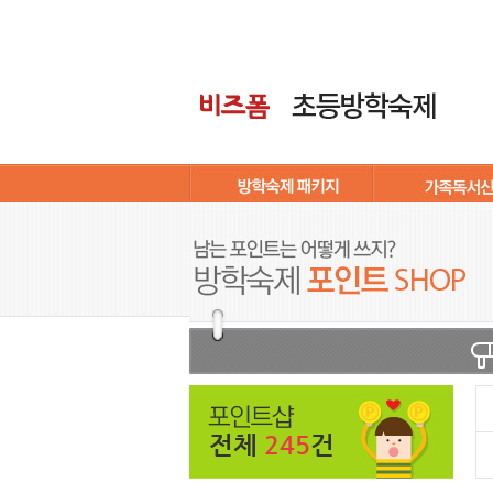
전체
245
건