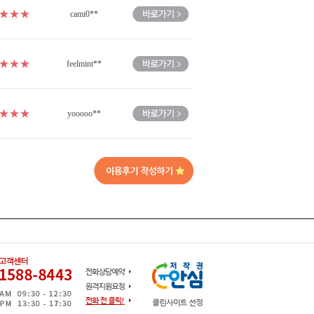
★★★
cami0**
★★★
feelmint**
★★★
yooooo**