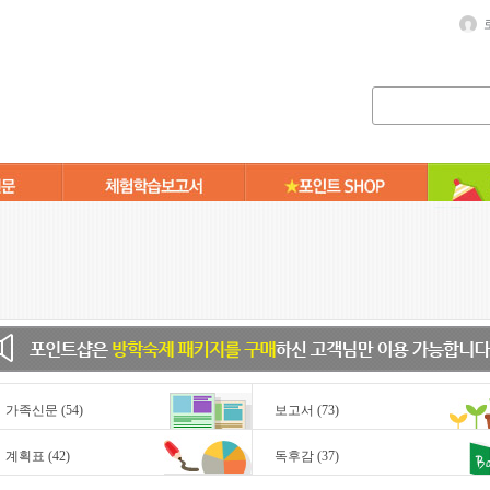
가족신문
(54)
보고서
(73)
계획표
(42)
독후감
(37)