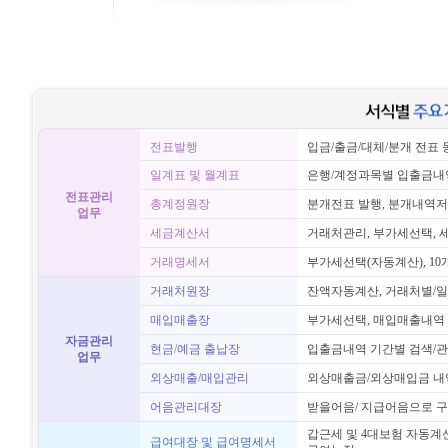
전표발행
입금/출금/대체/분개 전표 
일계표 및 월계표
은행/계정과목별 입출금내역
전표관리
총계정원장
분개전표 발행, 분개내역저
업무
세금계산서
거래처관리, 부가세선택, 
거래명세서
부가세선택(자동계산), 1
거래처원장
잔액자동계산, 거래처별/일
매입매출장
부가세선택, 매입매출내역 
자금관리
현금/예금 출납장
입출금내역 기간별 검색/관
업무
외상매출/매입관리
외상매출금/외상매입금 내역
어음관리대장
받을어음/ 지급어음으로 구
갑근세 및 4대보험 자동계
급여대장 및 급여명세서