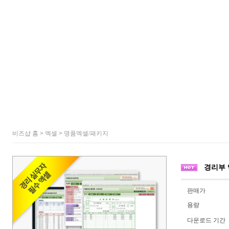
비즈샵 홈
>
엑셀
>
명품엑셀/패키지
경리부 
판매가
용량
다운로드 기간