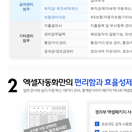
급여누적
급여관리
퇴직금/ 퇴직세액계산
퇴직금/퇴직세액 자동계산
업무
보험관리대장
4대보험/자동차보험/기타보
지출결의서
지출항목 및 부서항목 관리
경리업무달력
해당일자의 알람기능, 만
기타관리
업무
통장/카드관리
통장/카드정보 관리, 통장
공과금/경조금관리
경조내역 저장/관리, 경조