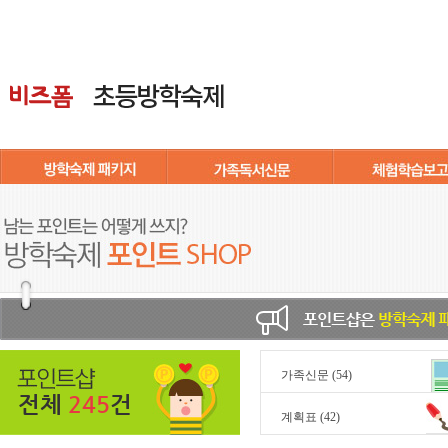
가족신문
(54)
전체
245
건
계획표
(42)