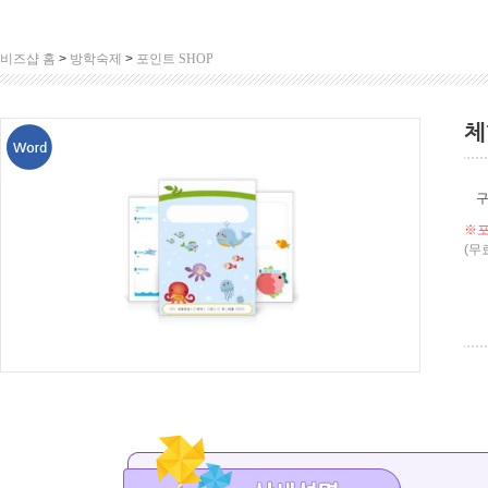
비즈샵 홈
>
방학숙제
>
포인트 SHOP
체
※포
(무