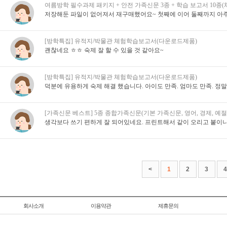
여름방학 필수과제 패키지 + 안전 가족신문 3종 + 학습 보고서 10종
저장해둔 파일이 없어져서 재구매했어요~ 첫째에 이어 둘째까지 아주
[방학특집] 유적지/박물관 체험학습보고서(다운로드제품)
괜찮네요 ㅎㅎ 숙제 잘 할 수 있을 것 같아요~
[방학특집] 유적지/박물관 체험학습보고서(다운로드제품)
덕분에 유용하게 숙제 해결 했습니다. 아이도 만족. 엄마도 만족. 정
[가족신문 베스트] 5종 종합가족신문(기본 가족신문, 영어, 경제, 예절,
생각보다 쓰기 편하게 잘 되어있네요. 프린트해서 같이 오리고 붙이
<
1
2
3
4
회사소개
이용약관
제휴문의