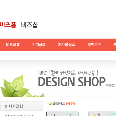
클립아트
(49건)