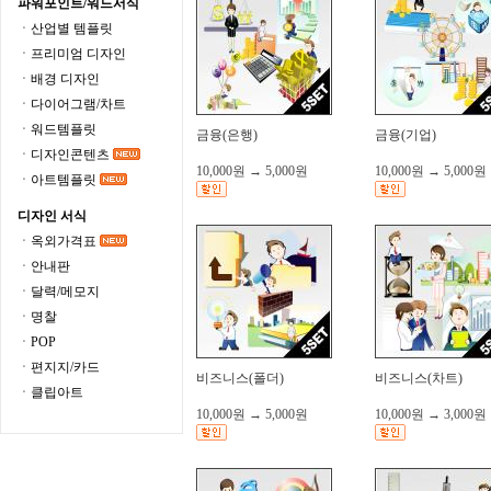
파워포인트/워드서식
ㆍ산업별 템플릿
ㆍ프리미엄 디자인
ㆍ배경 디자인
ㆍ다이어그램/차트
ㆍ워드템플릿
금융(은행)
금융(기업)
ㆍ디자인콘텐츠
10,000원
→
5,000원
10,000원
→
5,000원
ㆍ아트템플릿
디자인 서식
ㆍ옥외가격표
ㆍ안내판
ㆍ달력/메모지
ㆍ명찰
ㆍPOP
ㆍ편지지/카드
비즈니스(폴더)
비즈니스(차트)
ㆍ클립아트
10,000원
→
5,000원
10,000원
→
3,000원