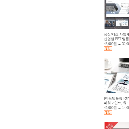
생산/제조 사업계
산업별 PPT 템
48,000원
→
32,
[아트템플릿] 생
파워포인트, 워드
45,000원
→
14,