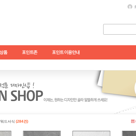
/워드서식
(284건)