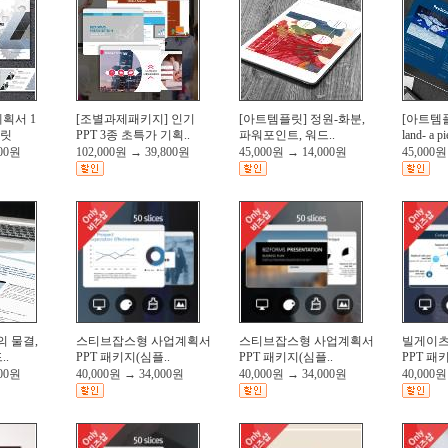
획서 1
[조별과제패키지] 인기
[아트템플릿] 정원-화분,
[아트템플릿]
플릿
PPT 3종 초특가 기획..
파워포인트, 워드..
land- a pi
000원
102,000원
→
39,800원
45,000원
→
14,000원
45,000원
의 물결,
스티브잡스형 사업계획서
스티브잡스형 사업계획서
빌게이츠
..
PPT 패키지(심플..
PPT 패키지(심플..
PPT 패
000원
40,000원
→
34,000원
40,000원
→
34,000원
40,000원