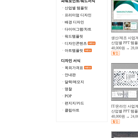
파워포인트/워드서식
ㆍ산업별 템플릿
ㆍ프리미엄 디자인
ㆍ배경 디자인
ㆍ다이어그램/차트
ㆍ워드템플릿
생산/제조 사업계
산업별 PPT 템
ㆍ디자인콘텐츠
48,000원
→
28,
ㆍ아트템플릿
디자인 서식
ㆍ옥외가격표
ㆍ안내판
ㆍ달력/메모지
ㆍ명찰
ㆍPOP
ㆍ편지지/카드
IT/온라인 사업
ㆍ클립아트
산업별 PPT 템
48,000원
→
24,