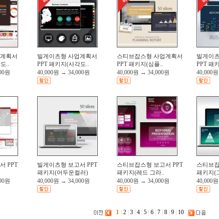
업계획서
빌게이츠형 사업계획서
스티브잡스형 사업계획서
빌게이츠
도..
PPT 패키지(사각도..
PPT 패키지(심플..
PPT 패
000원
40,000원
→
34,000원
40,000원
→
34,000원
40,000원
 PPT
빌게이츠형 보고서 PPT
스티브잡스형 보고서 PPT
스티브잡
패키지(어두운컬러)
패키지(레드 그라..
패키지(그
000원
40,000원
→
34,000원
40,000원
→
34,000원
40,000원
1
|
2
|
3
|
4
|
5
|
6
|
7
|
8
|
9
|
10