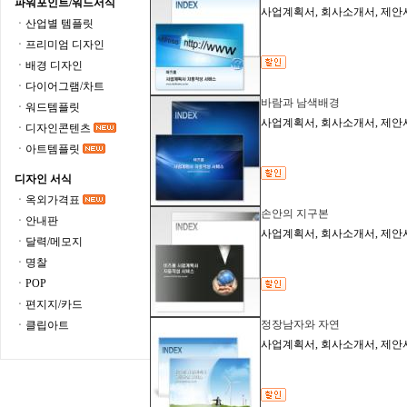
파워포인트/워드서식
사업계획서, 회사소개서, 제안
ㆍ산업별 템플릿
ㆍ프리미엄 디자인
ㆍ배경 디자인
ㆍ다이어그램/차트
바람과 남색배경
ㆍ워드템플릿
사업계획서, 회사소개서, 제안
ㆍ디자인콘텐츠
ㆍ아트템플릿
디자인 서식
ㆍ옥외가격표
손안의 지구본
ㆍ안내판
사업계획서, 회사소개서, 제안
ㆍ달력/메모지
ㆍ명찰
ㆍPOP
ㆍ편지지/카드
정장남자와 자연
ㆍ클립아트
사업계획서, 회사소개서, 제안