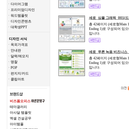
ㆍ다이어그램
ㆍ프리미엄디자인
ㆍ워드템플릿
세로_심플 그래픽_001(
ㆍ디자인콘텐츠
총 42페이지 (세로형Main 1+
ㆍ대학생PPT
Ending 1)로 구성되어
입니다.
디자인 서식
ㆍ옥외가격표
ㆍ안내판
세로_푸른 녹음 비즈니스_
ㆍ달력/메모지
총 42페이지 (세로형Main 1+
ㆍ명찰
Ending 1)로 구성되어
입니다.
ㆍPOP
ㆍ편지지/카드
ㆍ클립아트
비즈폼오피스
테마갤러리
아사달 템플릿
엑셀 건설공무
아이템풀