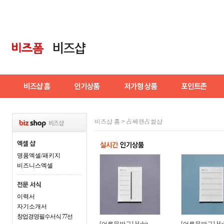
비즈샵 홈
>
占쎄랜占썲샵
명품엑셀/패키지
비즈니스엑셀
이력서
자기소개서
창업경영필수서식 77선