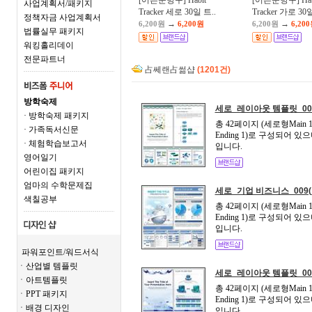
[어른문방구] Habit
[어른문방구] Hab
사업계획서/패키지
Tracker 세로 30일 트..
Tracker 가로 30일
정책자금 사업계획서
→
→
6,200원
6,200원
6,200원
6,20
법률실무 패키지
워킹홀리데이
전문파트너
占쎄랜占썲샵
(1201건)
방학숙제
세로_레이아웃 템플릿_00
· 방학숙제 패키지
총 42페이지 (세로형Main 1+
· 가족독서신문
Ending 1)로 구성되어
· 체험학습보고서
입니다.
영어일기
어린이집 패키지
엄마의 수학문제집
세로_기업 비즈니스_009
색칠공부
총 42페이지 (세로형Main 1+
Ending 1)로 구성되어
입니다.
파워포인트/워드서식
ㆍ산업별 템플릿
세로_레이아웃 템플릿_00
ㆍ아트템플릿
총 42페이지 (세로형Main 1+
ㆍPPT 패키지
Ending 1)로 구성되어
ㆍ배경 디자인
입니다.