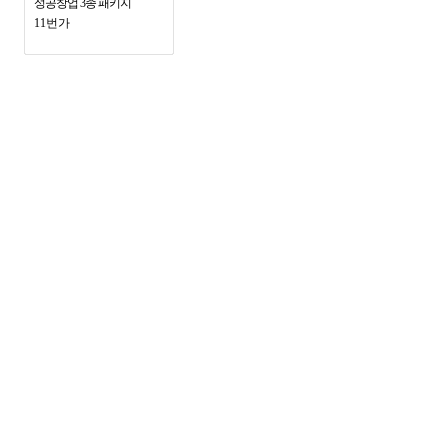
성공창업 3종 패키지
11번가