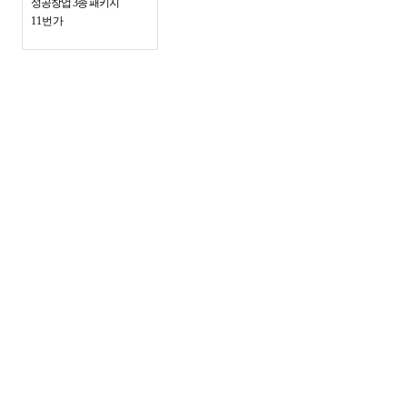
성공창업 3종 패키지
11번가