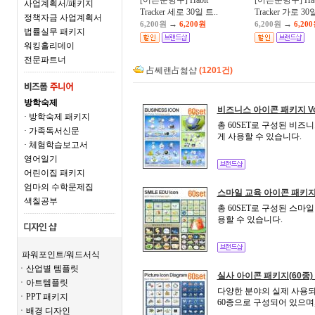
[어른문방구] Habit
[어른문방구] Hab
사업계획서/패키지
Tracker 세로 30일 트..
Tracker 가로 30일
정책자금 사업계획서
→
→
6,200원
6,200원
6,200원
6,20
법률실무 패키지
워킹홀리데이
전문파트너
占쎄랜占썲샵
(1201건)
방학숙제
비즈니스 아이콘 패키지 Vol
· 방학숙제 패키지
총 60SET로 구성된 비
· 가족독서신문
게 사용할 수 있습니다.
· 체험학습보고서
영어일기
어린이집 패키지
엄마의 수학문제집
스마일 교육 아이콘 패키지(
색칠공부
총 60SET로 구성된 스마
용할 수 있습니다.
파워포인트/워드서식
ㆍ산업별 템플릿
실사 아이콘 패키지(60종
ㆍ아트템플릿
다양한 분야의 실제 사용되
ㆍPPT 패키지
60종으로 구성되어 있으며,
ㆍ배경 디자인