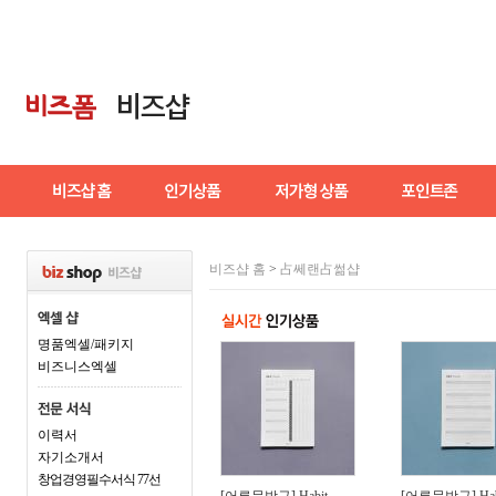
비즈샵 홈
>
占쎄랜占썲샵
명품엑셀/패키지
비즈니스엑셀
이력서
자기소개서
창업경영필수서식 77선