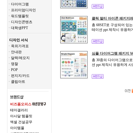
ㆍ다이어그램
ㆍ프리미엄디자인
ㆍ워드템플릿
클릭 멀티 아이콘 패키지(6
ㆍ디자인콘텐츠
총 68SET로 구성되어 
ㆍ대학생PPT
테이션 ppt 제작시 유용하
디자인 서식
ㆍ옥외가격표
ㆍ안내판
심플 다이어그램 패키지 Vol
ㆍ달력/메모지
총 30종의 다이어그램으로
ㆍ명찰
션 ppt 제작시 유용하게 
ㆍPOP
ㆍ편지지/카드
ㆍ클립아트
비즈폼오피스
테마갤러리
아사달 템플릿
엑셀 건설공무
아이템풀