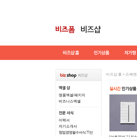
비즈샵 홈
>
占쎄랜
명품엑셀/패키지
비즈니스엑셀
이력서
자기소개서
창업경영필수서식 77선