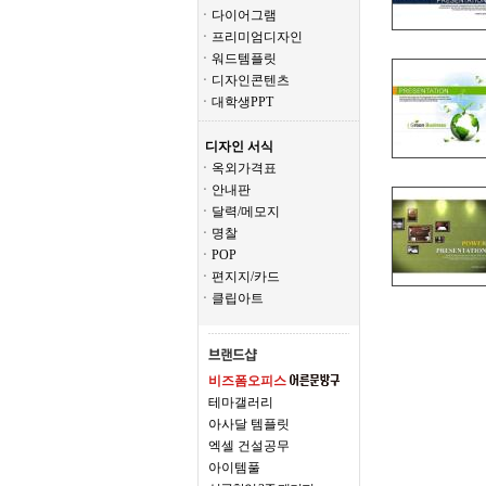
ㆍ다이어그램
ㆍ프리미엄디자인
ㆍ워드템플릿
ㆍ디자인콘텐츠
ㆍ대학생PPT
디자인 서식
ㆍ옥외가격표
ㆍ안내판
ㆍ달력/메모지
ㆍ명찰
ㆍPOP
ㆍ편지지/카드
ㆍ클립아트
비즈폼오피스
테마갤러리
아사달 템플릿
엑셀 건설공무
아이템풀