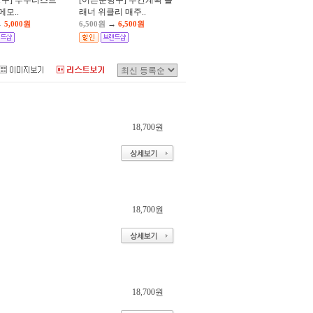
방구] 투두리스트
[어른문방구] 주간계획 플
t 메모..
래너 위클리 매주..
→
→
5,000원
6,500원
6,500원
18,700원
18,700원
18,700원