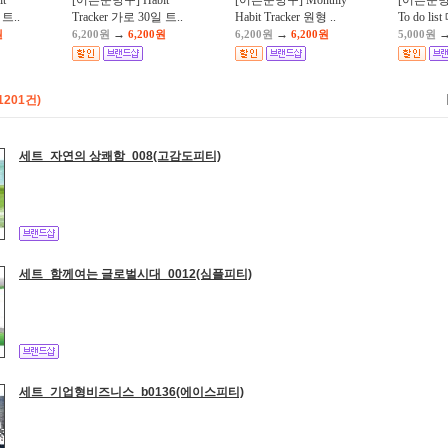
t
[어른문방구] Habit
[어른문방구] Monthly
[어른문
 트..
Tracker 가로 30일 트..
Habit Tracker 원형 ..
To do lis
→
→
원
6,200원
6,200원
6,200원
6,200원
5,000원
1201건)
세트_자연의 상쾌함_008(고감도피티)
세트_함께여는 글로벌시대_0012(심플피티)
세트_기업형비즈니스_b0136(에이스피티)