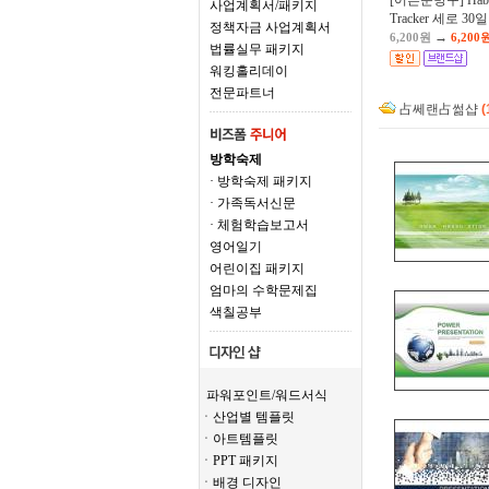
[어른문방구] Habi
사업계획서/패키지
Tracker 세로 30일
정책자금 사업계획서
→
6,200원
6,200
법률실무 패키지
워킹홀리데이
전문파트너
占쎄랜占썲샵
(
방학숙제
· 방학숙제 패키지
· 가족독서신문
· 체험학습보고서
영어일기
어린이집 패키지
엄마의 수학문제집
색칠공부
파워포인트/워드서식
ㆍ산업별 템플릿
ㆍ아트템플릿
ㆍPPT 패키지
ㆍ배경 디자인