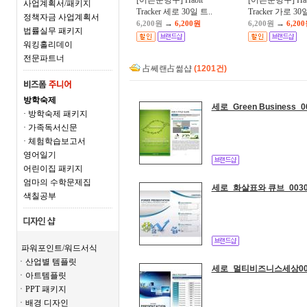
[어른문방구] Habit
[어른문방구] Hab
사업계획서/패키지
Tracker 세로 30일 트..
Tracker 가로 30일
정책자금 사업계획서
→
→
6,200원
6,200원
6,200원
6,20
법률실무 패키지
워킹홀리데이
전문파트너
占쎄랜占썲샵
(1201건)
방학숙제
세로_Green Business_
· 방학숙제 패키지
· 가족독서신문
· 체험학습보고서
영어일기
어린이집 패키지
엄마의 수학문제집
세로_화살표와 큐브_003
색칠공부
파워포인트/워드서식
ㆍ산업별 템플릿
세로_멀티비즈니스세상00
ㆍ아트템플릿
ㆍPPT 패키지
ㆍ배경 디자인