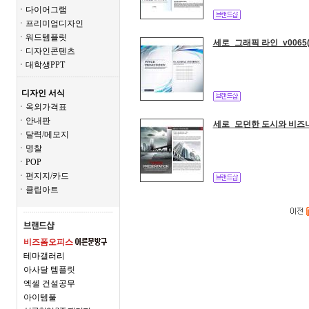
ㆍ다이어그램
ㆍ프리미엄디자인
ㆍ워드템플릿
세로_그래픽 라인_v0065
ㆍ디자인콘텐츠
ㆍ대학생PPT
디자인 서식
ㆍ옥외가격표
ㆍ안내판
세로_모던한 도시와 비즈니
ㆍ달력/메모지
ㆍ명찰
ㆍPOP
ㆍ편지지/카드
ㆍ클립아트
비즈폼오피스
테마갤러리
아사달 템플릿
엑셀 건설공무
아이템풀