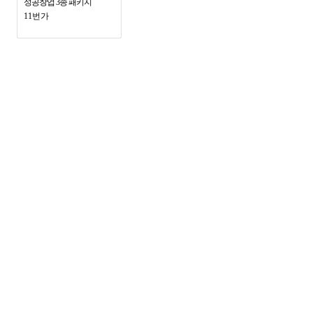
성공창업 3종 패키지
11번가