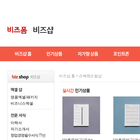
비즈샵 홈
>
占쎄랜占썲샵
명품엑셀/패키지
비즈니스엑셀
이력서
자기소개서
창업경영필수서식 77선