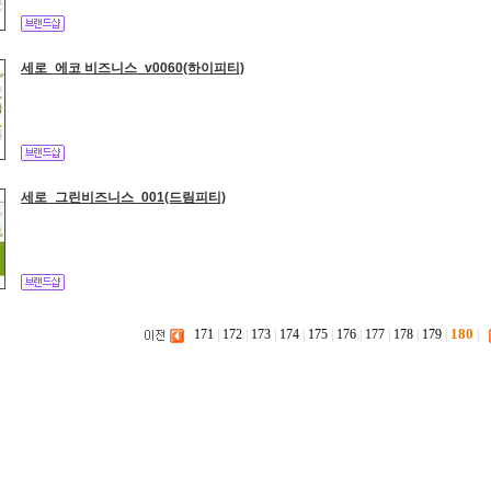
세로_에코 비즈니스_v0060(하이피티)
세로_그린비즈니스_001(드림피티)
180
171
|
172
|
173
|
174
|
175
|
176
|
177
|
178
|
179
|
|