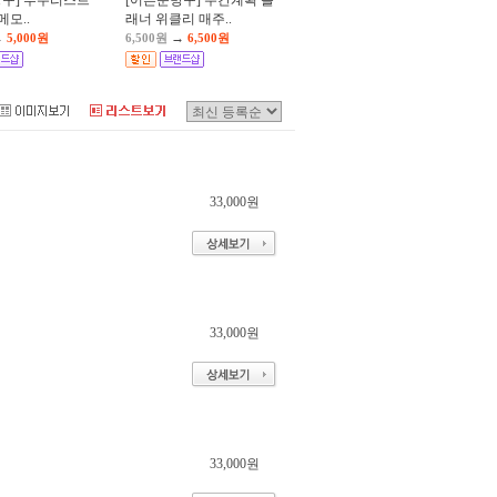
방구] 투두리스트
[어른문방구] 주간계획 플
t 메모..
래너 위클리 매주..
→
→
5,000원
6,500원
6,500원
33,000원
33,000원
33,000원