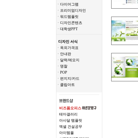
ㆍ다이어그램
ㆍ프리미엄디자인
ㆍ워드템플릿
ㆍ디자인콘텐츠
ㆍ대학생PPT
디자인 서식
ㆍ옥외가격표
ㆍ안내판
ㆍ달력/메모지
ㆍ명찰
ㆍPOP
ㆍ편지지/카드
ㆍ클립아트
비즈폼오피스
테마갤러리
아사달 템플릿
엑셀 건설공무
아이템풀