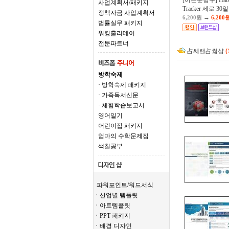
[어른문방구] Habi
사업계획서/패키지
Tracker 세로 30일
정책자금 사업계획서
→
6,200원
6,200
법률실무 패키지
워킹홀리데이
전문파트너
占쎄랜占썲샵
(
방학숙제
· 방학숙제 패키지
· 가족독서신문
· 체험학습보고서
영어일기
어린이집 패키지
엄마의 수학문제집
색칠공부
파워포인트/워드서식
ㆍ산업별 템플릿
ㆍ아트템플릿
ㆍPPT 패키지
ㆍ배경 디자인