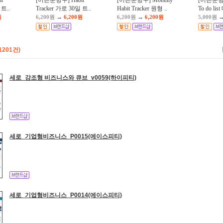
t
[어른문방구] Habit
[어른문방구] Monthly
[어른문
 트..
Tracker 가로 30일 트..
Habit Tracker 원형 ..
To do lis
→
→
원
6,200원
6,200원
6,200원
6,200원
5,000원
1201건)
세로_강조형 비즈니스와 큐브_v0059(하이피티)
세로_기업형비즈니스_P0015(에이스피티)
세로_기업형비즈니스_P0014(에이스피티)