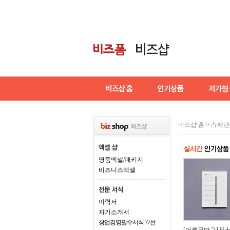
비즈샵 홈
>
占쎄랜
명품엑셀/패키지
비즈니스엑셀
이력서
자기소개서
창업경영필수서식 77선