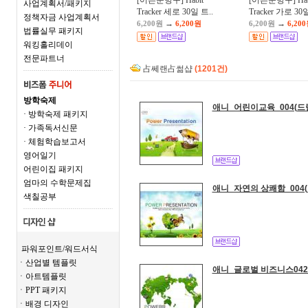
[어른문방구] Habit
[어른문방구] Hab
사업계획서/패키지
Tracker 세로 30일 트..
Tracker 가로 30일
정책자금 사업계획서
→
→
6,200원
6,200원
6,200원
6,20
법률실무 패키지
워킹홀리데이
전문파트너
占쎄랜占썲샵
(1201건)
방학숙제
애니_어린이교육_004(드
· 방학숙제 패키지
· 가족독서신문
· 체험학습보고서
영어일기
어린이집 패키지
엄마의 수학문제집
애니_자연의 상쾌함_004
색칠공부
파워포인트/워드서식
ㆍ산업별 템플릿
애니_글로벌 비즈니스042
ㆍ아트템플릿
ㆍPPT 패키지
ㆍ배경 디자인