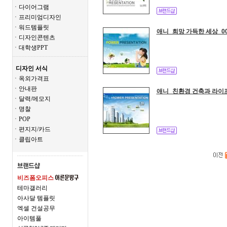
ㆍ다이어그램
ㆍ프리미엄디자인
ㆍ워드템플릿
애니_희망 가득한 세상_0
ㆍ디자인콘텐츠
ㆍ대학생PPT
디자인 서식
ㆍ옥외가격표
ㆍ안내판
애니_친환경 건축과 라이프
ㆍ달력/메모지
ㆍ명찰
ㆍPOP
ㆍ편지지/카드
ㆍ클립아트
비즈폼오피스
테마갤러리
아사달 템플릿
엑셀 건설공무
아이템풀