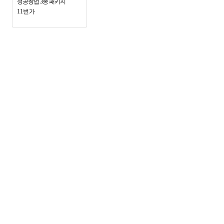
성공창업 3종 패키지
11번가