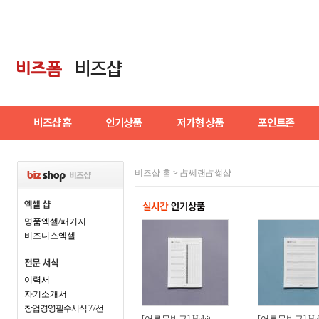
비즈샵 홈
>
占쎄랜占썲샵
명품엑셀/패키지
비즈니스엑셀
이력서
자기소개서
창업경영필수서식 77선