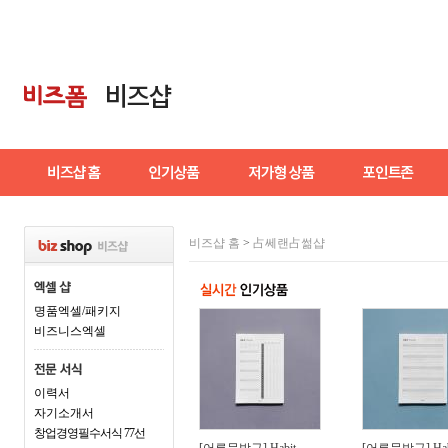
비즈샵 홈
>
占쎄랜占썲샵
명품엑셀/패키지
비즈니스엑셀
이력서
자기소개서
창업경영필수서식 77선