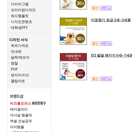
ㆍ다이어그램
ㆍ프리미엄디자인
ㆍ워드템플릿
미로찾기 초급 2세~3세용
ㆍ디자인콘텐츠
ㆍ대학생PPT
디자인 서식
ㆍ옥외가격표
ㆍ안내판
EQ 발달 패키지 6세~7세
ㆍ달력/메모지
ㆍ명찰
ㆍPOP
ㆍ편지지/카드
ㆍ클립아트
비즈폼오피스
테마갤러리
아사달 템플릿
엑셀 건설공무
아이템풀