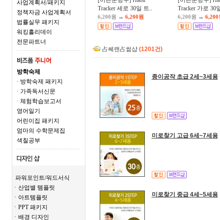
[어른문방구] Habit
[어른문방구] Hab
사업계획서/패키지
Tracker 세로 30일 트..
Tracker 가로 30일
정책자금 사업계획서
→
→
6,200원
6,200원
6,200원
6,20
법률실무 패키지
워킹홀리데이
전문파트너
占쎄랜占썲샵
(1201건)
방학숙제
종이공작 초급 2세~3세용
· 방학숙제 패키지
· 가족독서신문
· 체험학습보고서
영어일기
어린이집 패키지
엄마의 수학문제집
미로찾기 고급 6세~7세용
색칠공부
파워포인트/워드서식
ㆍ산업별 템플릿
미로찾기 중급 4세~5세용
ㆍ아트템플릿
ㆍPPT 패키지
ㆍ배경 디자인