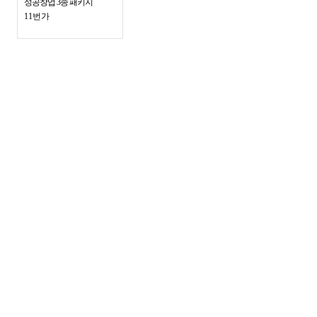
성공창업 3종 패키지
11번가