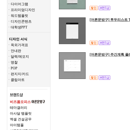
ㆍ다이어그램
ㆍ프리미엄디자인
ㆍ워드템플릿
[어른문방구] 투두리스트 To 
ㆍ디자인콘텐츠
ㆍ대학생PPT
디자인 서식
ㆍ옥외가격표
ㆍ안내판
[어른문방구] 주간계획 플
ㆍ달력/메모지
ㆍ명찰
ㆍPOP
ㆍ편지지/카드
ㆍ클립아트
비즈폼오피스
테마갤러리
아사달 템플릿
엑셀 건설공무
아이템풀