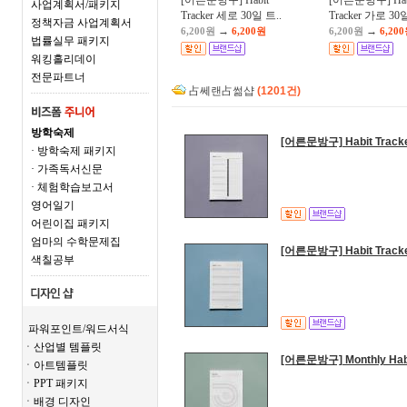
[어른문방구] Habit
[어른문방구] Hab
사업계획서/패키지
Tracker 세로 30일 트..
Tracker 가로 30일
정책자금 사업계획서
→
→
6,200원
6,200원
6,200원
6,20
법률실무 패키지
워킹홀리데이
전문파트너
占쎄랜占썲샵
(1201건)
방학숙제
[어른문방구] Habit Tra
· 방학숙제 패키지
· 가족독서신문
· 체험학습보고서
영어일기
어린이집 패키지
엄마의 수학문제집
[어른문방구] Habit Tra
색칠공부
파워포인트/워드서식
ㆍ산업별 템플릿
[어른문방구] Monthly Ha
ㆍ아트템플릿
ㆍPPT 패키지
ㆍ배경 디자인