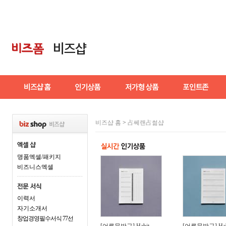
비즈샵 홈
>
占쎄랜占썲샵
명품엑셀/패키지
비즈니스엑셀
이력서
자기소개서
창업경영필수서식 77선