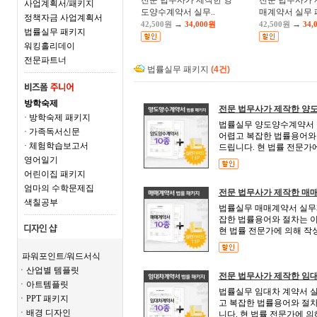
전문 법무사가 제작한 양
전문 법무사가 
사업계획서/패키지
도양수계약서 실무..
매계약서 실무 패
정책자금 사업계획서
→
→
42,500원
34,000원
42,500원
34,
법률실무 패키지
워킹홀리데이
전문파트너
법률실무 패키지
(4건)
방학숙제
전문 법무사가 제작한 양도
· 방학숙제 패키지
법률실무 양도양수계약서 
· 가족독서신문
어렵고 복잡한 법률용어와 
· 체험학습보고서
드립니다. 현 법률 전문가에
영어일기
어린이집 패키지
엄마의 수학문제집
전문 법무사가 제작한 매매
색칠공부
법률실무 매매계약서 실무
잡한 법률용어와 절차는 이
현 법률 전문가에 의해 작
파워포인트/워드서식
ㆍ산업별 템플릿
전문 법무사가 제작한 임대
ㆍ아트템플릿
법률실무 임대차 계약서 
ㆍPPT 패키지
고 복잡한 법률용어와 절차
ㆍ배경 디자인
니다. 현 법률 전문가에 