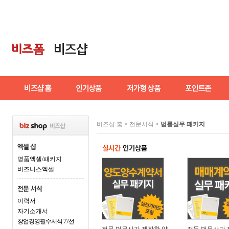
비즈샵 홈
>
전문서식
>
법률실무 패키지
명품엑셀/패키지
비즈니스엑셀
이력서
자기소개서
창업경영필수서식 77선