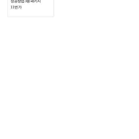
성공창업 3종 패키지
11번가