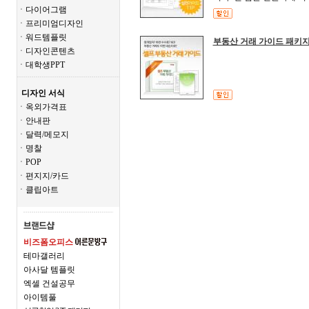
ㆍ다이어그램
ㆍ프리미엄디자인
ㆍ워드템플릿
부동산 거래 가이드 패키
ㆍ디자인콘텐츠
ㆍ대학생PPT
디자인 서식
ㆍ옥외가격표
ㆍ안내판
ㆍ달력/메모지
ㆍ명찰
ㆍPOP
ㆍ편지지/카드
ㆍ클립아트
비즈폼오피스
테마갤러리
아사달 템플릿
엑셀 건설공무
아이템풀