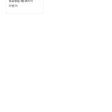
성공창업 3종 패키지
11번가