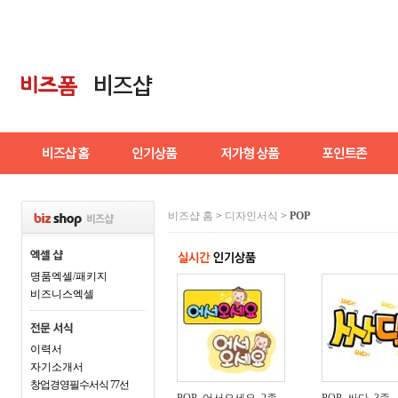
비즈샵 홈
>
디자인서식
>
POP
명품엑셀/패키지
비즈니스엑셀
이력서
자기소개서
창업경영필수서식 77선