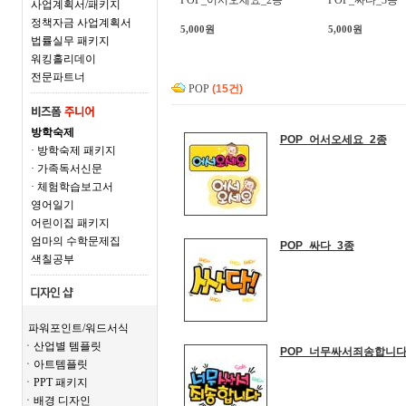
POP_어서오세요_2종
POP_싸다_3종
사업계획서/패키지
정책자금 사업계획서
5,000원
5,000원
법률실무 패키지
워킹홀리데이
전문파트너
POP
(15건)
방학숙제
POP_어서오세요_2종
· 방학숙제 패키지
· 가족독서신문
· 체험학습보고서
영어일기
어린이집 패키지
엄마의 수학문제집
POP_싸다_3종
색칠공부
파워포인트/워드서식
ㆍ산업별 템플릿
POP_너무싸서죄송합니다
ㆍ아트템플릿
ㆍPPT 패키지
ㆍ배경 디자인