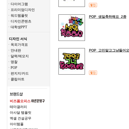
ㆍ다이어그램
ㆍ프리미엄디자인
ㆍ워드템플릿
POP_생일축하해요_2종
ㆍ디자인콘텐츠
ㆍ대학생PPT
디자인 서식
ㆍ옥외가격표
ㆍ안내판
POP_고민말고그냥들어오
ㆍ달력/메모지
ㆍ명찰
ㆍPOP
ㆍ편지지/카드
ㆍ클립아트
비즈폼오피스
테마갤러리
아사달 템플릿
엑셀 건설공무
아이템풀