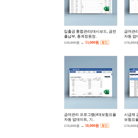
입출금 통합관리(대시보드, 금전
급여관리
출납부, 총계정원장..
자동 업데
→
53,000원
130,000원
170,000
급여관리 프로그램(4대보험요율
시급제 
자동 업데이트, 기..
보험요율
→
58,000원
170,000원
170,000