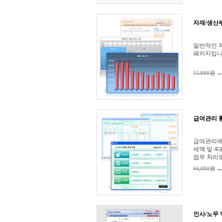
자재/생산
일반적인 
패키지입니
55,000원
급여관리 
급여관리에
세액 및 
업무 처리
66,000원
인사/노무