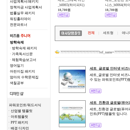
세트_그래픽 라인
세트_모던한 도
사업계획서/패키지
_b0065(하이피티)
니스_b0064(하이
정책자금 사업계획서
18,700원
18,700원
법률실무 패키지
워킹홀리데이
전문파트너
전체
세트형
애니
방학숙제
· 방학숙제 패키지
???????????????????????????ref_name=??????????
· 가족독서신문
· 체험학습보고서
영어일기
세트_글로벌 인터넷 비즈니
어린이집 패키지
세트_글로벌 인터넷 비즈니스
엄마의 수학문제집
수 있는 파워포인트(PPT)
색칠공부
세트_친환경 글로벌(퓨어
파워포인트/워드서식
세트_친환경 글로벌(퓨어피
ㆍ산업별 템플릿
인트(PPT)템플릿 입니다.
ㆍ아트템플릿
ㆍPPT 패키지
ㆍ배경 디자인