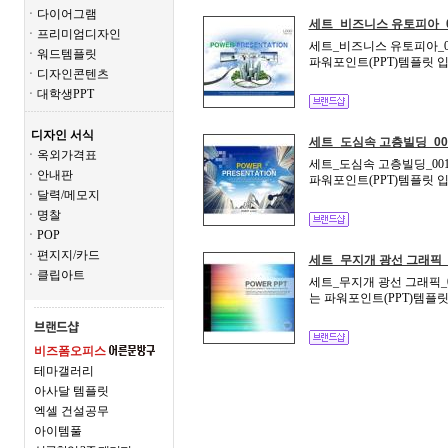
ㆍ다이어그램
세트_비즈니스 유토피아_0
ㆍ프리미엄디자인
세트_비즈니스 유토피아_00
ㆍ워드템플릿
파워포인트(PPT)템플릿 입
ㆍ디자인콘텐츠
ㆍ대학생PPT
디자인 서식
세트_도심속 고층빌딩_00
ㆍ옥외가격표
세트_도심속 고층빌딩_001
ㆍ안내판
파워포인트(PPT)템플릿 입
ㆍ달력/메모지
ㆍ명찰
ㆍPOP
ㆍ편지지/카드
세트_무지개 광선 그래픽_
ㆍ클립아트
세트_무지개 광선 그래픽_0
는 파워포인트(PPT)템플릿
비즈폼오피스
테마갤러리
아사달 템플릿
엑셀 건설공무
아이템풀