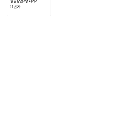
성공창업 3종 패키지
11번가