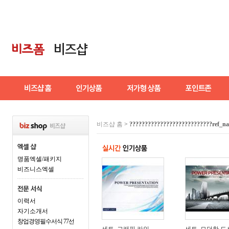
비즈샵 홈
>
???????????????????????????ref_n
명품엑셀/패키지
비즈니스엑셀
이력서
자기소개서
창업경영필수서식 77선