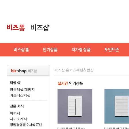
비즈샵 홈
>
占쎄랜占썲샵
명품엑셀/패키지
비즈니스엑셀
이력서
자기소개서
창업경영필수서식 77선