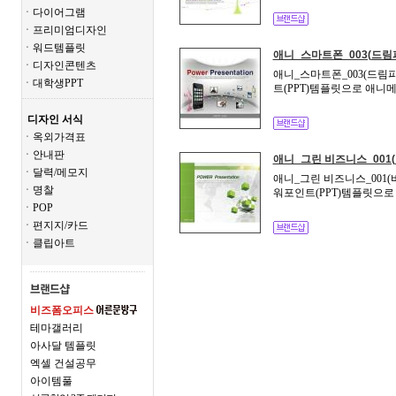
ㆍ다이어그램
ㆍ프리미엄디자인
ㆍ워드템플릿
애니_스마트폰_003(드림
ㆍ디자인콘텐츠
애니_스마트폰_003(드림피
ㆍ대학생PPT
트(PPT)템플릿으로 애니
디자인 서식
ㆍ옥외가격표
ㆍ안내판
애니_그린 비즈니스_001
ㆍ달력/메모지
애니_그린 비즈니스_001(
ㆍ명찰
워포인트(PPT)템플릿으로
ㆍPOP
ㆍ편지지/카드
ㆍ클립아트
비즈폼오피스
테마갤러리
아사달 템플릿
엑셀 건설공무
아이템풀