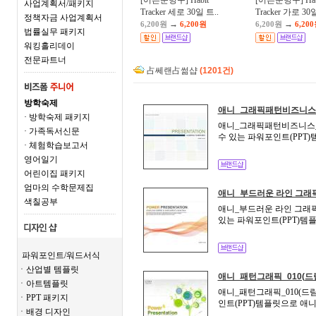
[어른문방구] Habit
[어른문방구] Hab
사업계획서/패키지
Tracker 세로 30일 트..
Tracker 가로 30일
정책자금 사업계획서
→
→
6,200원
6,200원
6,200원
6,20
법률실무 패키지
워킹홀리데이
전문파트너
占쎄랜占썲샵
(1201건)
방학숙제
애니_그래픽패턴비즈니스_g
· 방학숙제 패키지
애니_그래픽패턴비즈니스_g
· 가족독서신문
수 있는 파워포인트(PPT
· 체험학습보고서
영어일기
어린이집 패키지
엄마의 수학문제집
애니_부드러운 라인 그래픽
색칠공부
애니_부드러운 라인 그래픽_
있는 파워포인트(PPT)템
파워포인트/워드서식
ㆍ산업별 템플릿
애니_패턴그래픽_010(드
ㆍ아트템플릿
애니_패턴그래픽_010(드림
ㆍPPT 패키지
인트(PPT)템플릿으로 애
ㆍ배경 디자인