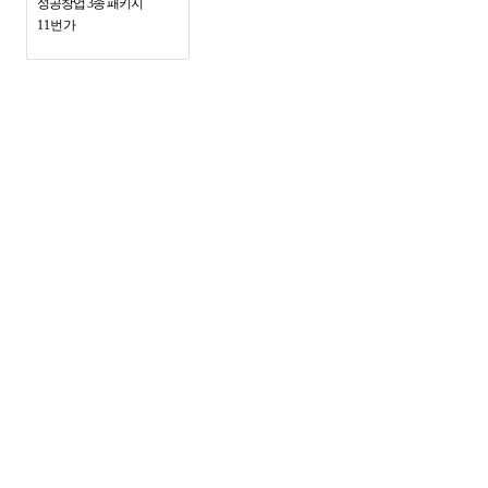
성공창업 3종 패키지
11번가