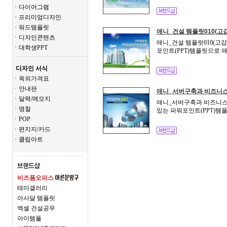
ㆍ다이어그램
ㆍ프리미엄디자인
ㆍ워드템플릿
애니_건설 템플릿010(고
ㆍ디자인콘텐츠
애니_건설 템플릿010(고감
ㆍ대학생PPT
포인트(PPT)템플릿으로 
디자인 서식
ㆍ옥외가격표
ㆍ안내판
애니_서버구축과 비즈니스_
ㆍ달력/메모지
애니_서버구축과 비즈니스_a
ㆍ명찰
있는 파워포인트(PPT)템
ㆍPOP
ㆍ편지지/카드
ㆍ클립아트
비즈폼오피스
테마갤러리
아사달 템플릿
엑셀 건설공무
아이템풀