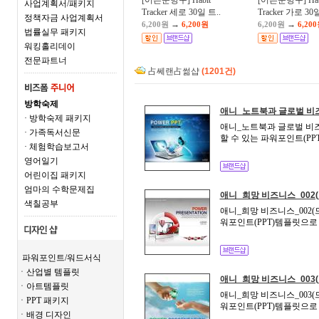
[어른문방구] Habit
[어른문방구] Hab
사업계획서/패키지
Tracker 세로 30일 트..
Tracker 가로 30일
정책자금 사업계획서
→
→
6,200원
6,200원
6,200원
6,20
법률실무 패키지
워킹홀리데이
전문파트너
占쎄랜占썲샵
(1201건)
방학숙제
애니_노트북과 글로벌 비즈
· 방학숙제 패키지
애니_노트북과 글로벌 비즈니
· 가족독서신문
할 수 있는 파워포인트(P
· 체험학습보고서
영어일기
어린이집 패키지
엄마의 수학문제집
애니_희망 비즈니스_002
색칠공부
애니_희망 비즈니스_002(
워포인트(PPT)템플릿으로
파워포인트/워드서식
ㆍ산업별 템플릿
애니_희망 비즈니스_003
ㆍ아트템플릿
애니_희망 비즈니스_003(
ㆍPPT 패키지
워포인트(PPT)템플릿으로
ㆍ배경 디자인