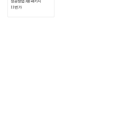
성공창업 3종 패키지
11번가