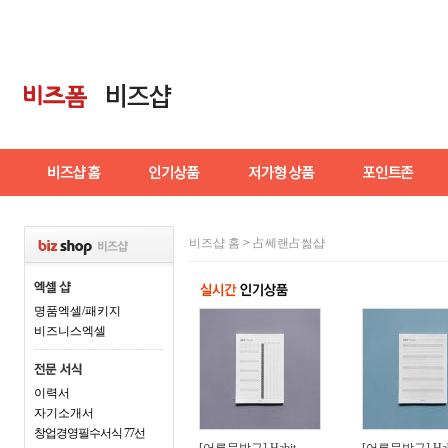
비즈샵 홈
>
占쎄랜占썲샵
명품엑셀/패키지
비즈니스엑셀
이력서
자기소개서
창업경영필수서식 77선