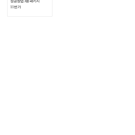
성공창업 3종 패키지
11번가