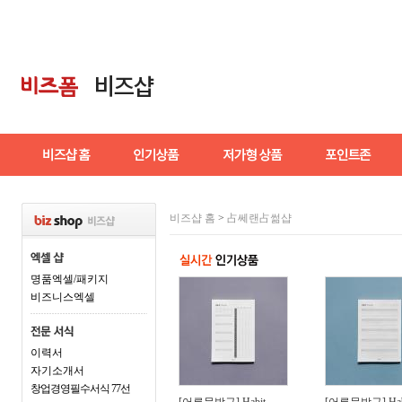
비즈샵 홈
>
占쎄랜占썲샵
명품엑셀/패키지
비즈니스엑셀
이력서
자기소개서
창업경영필수서식 77선