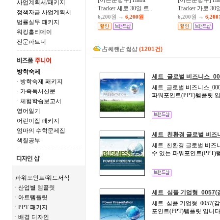
[어른문방구] Habit
[어른문방구] Hab
사업계획서/패키지
Tracker 세로 30일 트..
Tracker 가로 30일
정책자금 사업계획서
→
→
6,200원
6,200원
6,200원
6,20
법률실무 패키지
워킹홀리데이
전문파트너
占쎄랜占썲샵
(1201건)
방학숙제
세트_글로벌 비즈니스_00
· 방학숙제 패키지
세트_글로벌 비즈니스_000
· 가족독서신문
파워포인트(PPT)템플릿 입
· 체험학습보고서
영어일기
어린이집 패키지
엄마의 수학문제집
세트_친환경 글로벌 비즈니
색칠공부
세트_친환경 글로벌 비즈니스
수 있는 파워포인트(PPT)
파워포인트/워드서식
ㆍ산업별 템플릿
세트_심플 기업형_0057(
ㆍ아트템플릿
세트_심플 기업형_0057(
ㆍPPT 패키지
포인트(PPT)템플릿 입니다
ㆍ배경 디자인