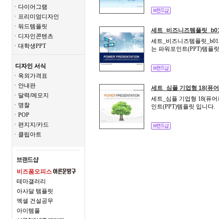
ㆍ다이어그램
ㆍ프리미엄디자인
ㆍ워드템플릿
세트_비즈니즈템플릿_b01
ㆍ디자인콘텐츠
세트_비즈니즈템플릿_b012
ㆍ대학생PPT
는 파워포인트(PPT)템플릿
디자인 서식
ㆍ옥외가격표
ㆍ안내판
세트_심플 기업형 18(퓨어
ㆍ달력/메모지
세트_심플 기업형 18(퓨어
ㆍ명찰
인트(PPT)템플릿 입니다.
ㆍPOP
ㆍ편지지/카드
ㆍ클립아트
비즈폼오피스
테마갤러리
아사달 템플릿
엑셀 건설공무
아이템풀